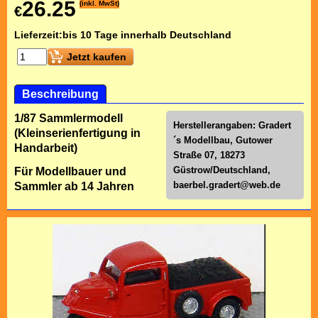
26.25
(inkl. MwSt)
€
Lieferzeit:
bis 10 Tage innerhalb Deutschland
Jetzt kaufen
Beschreibung
1/87 Sammlermodell
Herstellerangaben: Gradert
(Kleinserienfertigung in
´s Modellbau, Gutower
Handarbeit)
Straße 07, 18273
Güstrow/Deutschland,
Für Modellbauer und
baerbel.gradert@web.de
Sammler ab 14 Jahren