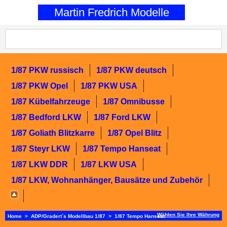
0
Martin Fredrich Modelle
1/87 PKW russisch
1/87 PKW deutsch
1/87 PKW Opel
1/87 PKW USA
1/87 Kübelfahrzeuge
1/87 Omnibusse
1/87 Bedford LKW
1/87 Ford LKW
1/87 Goliath Blitzkarre
1/87 Opel Blitz
1/87 Steyr LKW
1/87 Tempo Hanseat
1/87 LKW DDR
1/87 LKW USA
1/87 LKW, Wohnanhänger, Bausätze und Zubehör
Wählen Sie Ihre Währung
Home
>
ADP/Gradert´s Modellbau 1/87
>
1/87 Tempo Hanseat