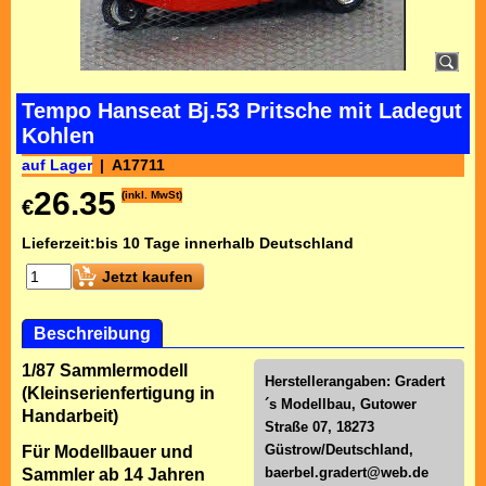
Tempo Hanseat Bj.53 Pritsche mit Ladegut
Kohlen
auf Lager
A17711
26.35
(inkl. MwSt)
€
Lieferzeit:
bis 10 Tage innerhalb Deutschland
Jetzt kaufen
Beschreibung
1/87 Sammlermodell
Herstellerangaben: Gradert
(Kleinserienfertigung in
´s Modellbau, Gutower
Handarbeit)
Straße 07, 18273
Güstrow/Deutschland,
Für Modellbauer und
baerbel.gradert@web.de
Sammler ab 14 Jahren