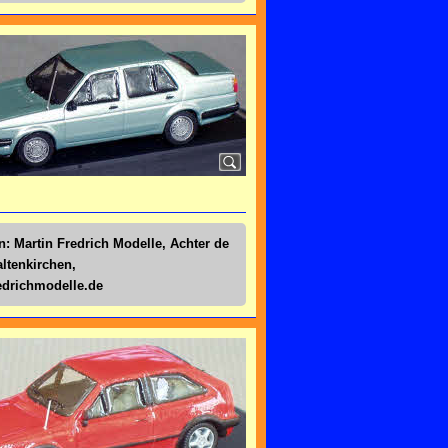
n: Martin Fredrich Modelle, Achter de
altenkirchen,
drichmodelle.de