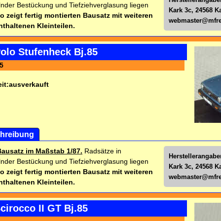
nder Bestückung und Tiefziehverglasung liegen
Kark 3c, 24568 K
o zeigt fertig montierten Bausatz mit weiteren
webmaster@mfre
nthaltenen Kleinteilen.
olo Stufenheck Bj.85
5
it:
ausverkauft
hreibung
Bausatz im Maßstab 1/87.
Radsätze in
Herstellerangabe
nder Bestückung und Tiefziehverglasung liegen
Kark 3c, 24568 K
o zeigt fertig montierten Bausatz mit weiteren
webmaster@mfre
nthaltenen Kleinteilen.
irocco II GT Bj.85