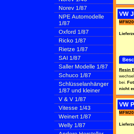
Norev 1/87
VW Je
NPE Automodelle
MFM20
1/87
Oxford 1/87
Lieferze
Ricko 1/87
Rietze 1/87
SAI 1/87
Besc
Saller Modelle 1/87
Resin 
Schuco 1/87
wechsel
bei.
Fot
Schlüsselanhänger
nicht e
1/87 und kleiner
V & V 1/87
VW P
Vitesse 1/43
MFM20
Weinert 1/87
Lieferze
Welly 1/87
Andere Hersteller