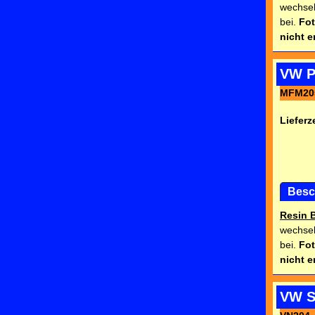
wechsel
bei.
Fot
nicht e
VW P
MFM20
Lieferze
Besc
Resin 
wechsel
bei.
Fot
nicht e
VW Sc