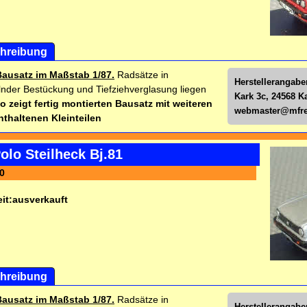
hreibung
Bausatz im Maßstab 1/87.
Radsätze in
Herstellerangabe
nder Bestückung und Tiefziehverglasung liegen
Kark 3c, 24568 K
o zeigt fertig montierten Bausatz mit weiteren
webmaster@mfre
nthaltenen Kleinteilen
lo Steilheck Bj.81
0
it:
ausverkauft
hreibung
Bausatz im Maßstab 1/87.
Radsätze in
Herstellerangabe