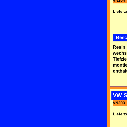
VN204
Lieferze
Besc
Resin 
wechs
Tiefzi
montie
enthal
VW Sc
VN203
Lieferze