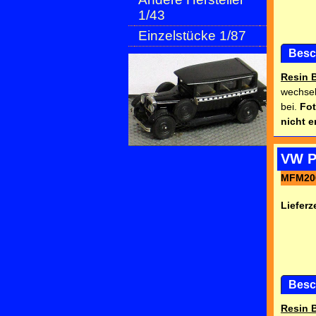
1/43
Einzelstücke 1/87
Besc
Resin 
wechsel
bei.
Fot
nicht e
VW Po
MFM20
Lieferze
Besc
Resin 