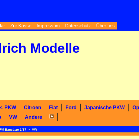
lar
Zur Kasse
Impressum
Datenschutz
Über uns
drich Modelle
k. PKW
Citroen
Fiat
Ford
Japanische PKW
Op
o
VW
Andere
FM Bausätze 1/87
>
VW