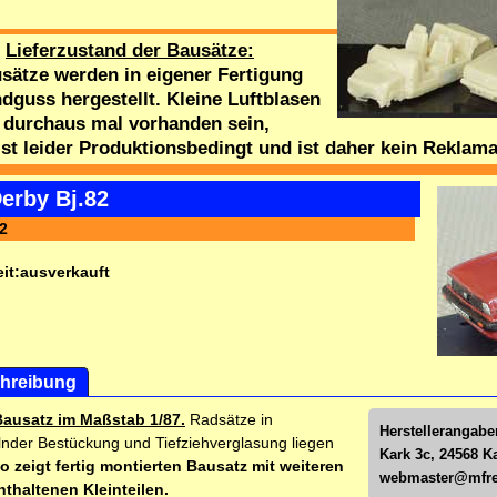
Lieferzustand der Bausätze:
sätze werden in eigener Fertigung
dguss hergestellt. Kleine Luftblasen
 durchaus mal vorhanden sein,
ist leider Produktionsbedingt und ist daher kein Reklam
erby Bj.82
2
it:
ausverkauft
hreibung
Bausatz im Maßstab 1/87.
Radsätze in
Herstellerangabe
nder Bestückung und Tiefziehverglasung liegen
Kark 3c, 24568 K
o zeigt fertig montierten Bausatz mit weiteren
webmaster@mfre
nthaltenen Kleinteilen.