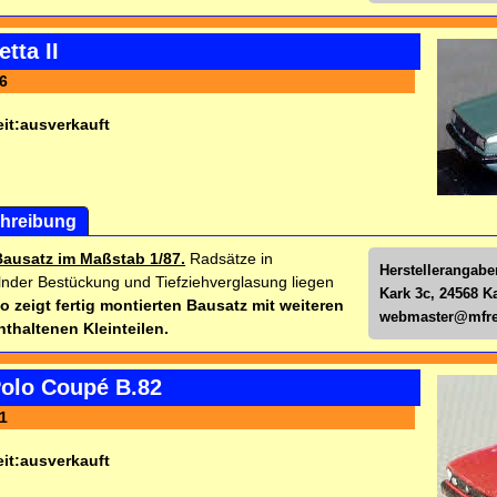
tta II
6
it:
ausverkauft
hreibung
Bausatz im Maßstab 1/87.
Radsätze in
Herstellerangabe
nder Bestückung und Tiefziehverglasung liegen
Kark 3c, 24568 K
o zeigt fertig montierten Bausatz mit weiteren
webmaster@mfre
nthaltenen Kleinteilen.
olo Coupé B.82
1
it:
ausverkauft