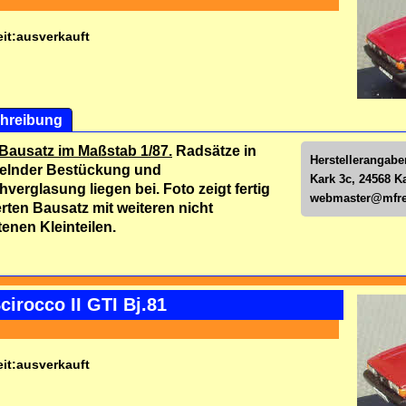
it:
ausverkauft
hreibung
Bausatz im Maßstab 1/87.
Radsätze in
Herstellerangabe
elnder Bestückung und
Kark 3c, 24568 K
ehverglasung liegen bei.
Foto zeigt fertig
webmaster@mfre
rten Bausatz mit weiteren nicht
tenen Kleinteilen.
irocco II GTI Bj.81
it:
ausverkauft