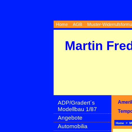
Home
AGB
Muster-Widerrufsformu
Martin Fre
ADP/Gradert´s
Ameri
Modellbau 1/87
Temp
Angebote
Home
>
M
Automobilia