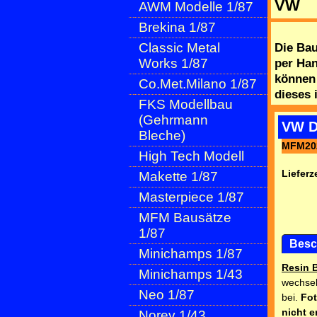
VW
AWM Modelle 1/87
Brekina 1/87
Classic Metal
Die Bau
Works 1/87
per Han
können
Co.Met.Milano 1/87
dieses 
FKS Modellbau
(Gehrmann
VW D
Bleche)
MFM20
High Tech Modell
Lieferze
Makette 1/87
Masterpiece 1/87
MFM Bausätze
1/87
Besc
Minichamps 1/87
Resin 
Minichamps 1/43
wechsel
Neo 1/87
bei.
Fot
nicht e
Norev 1/43