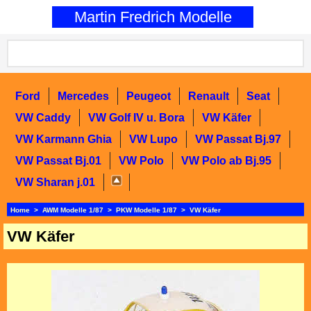
0
Martin Fredrich Modelle
Ford
Mercedes
Peugeot
Renault
Seat
VW Caddy
VW Golf IV u. Bora
VW Käfer
VW Karmann Ghia
VW Lupo
VW Passat Bj.97
VW Passat Bj.01
VW Polo
VW Polo ab Bj.95
VW Sharan j.01
Home
>
AWM Modelle 1/87
>
PKW Modelle 1/87
>
VW Käfer
VW Käfer