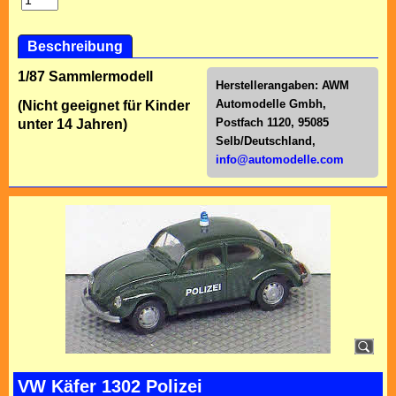
Beschreibung
1/87 Sammlermodell
Herstellerangaben:
AWM
Automodelle Gmbh,
(Nicht geeignet für Kinder
Postfach 1120, 95085
unter 14 Jahren)
Selb/Deutschl
and,
info@automodelle.com
VW Käfer 1302 Polizei