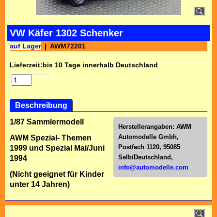
VW Käfer 1302 Schenker
auf Lager
AWM72201
Lieferzeit:
bis 10 Tage innerhalb Deutschland
Beschreibung
1/87 Sammlermodell
Herstellerangaben:
AWM
Automodelle Gmbh,
AWM Spezial- Themen
Postfach 1120, 95085
1999 und Spezial Mai/Juni
Selb/Deutschl
and,
1994
info@automodelle.com
(Nicht geeignet für Kinder
unter 14 Jahren)