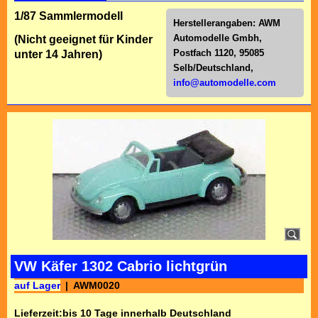
1/87 Sammlermodell
Herstellerangaben:
AWM
Automodelle Gmbh,
(Nicht geeignet für Kinder
Postfach 1120, 95085
unter 14 Jahren)
Selb/Deutschl
and,
info@automodelle.com
VW Käfer 1302 Cabrio lichtgrün
auf Lager
AWM0020
Lieferzeit:
bis 10 Tage innerhalb Deutschland