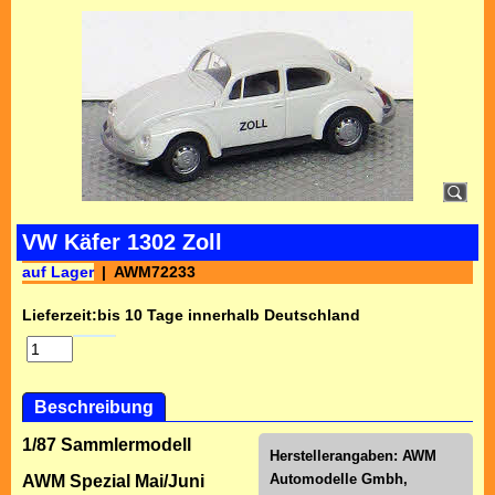
VW Käfer 1302 Zoll
auf Lager
AWM72233
Lieferzeit:
bis 10 Tage innerhalb Deutschland
Beschreibung
1/87 Sammlermodell
Herstellerangaben:
AWM
Automodelle Gmbh,
AWM Spezial Mai/Juni