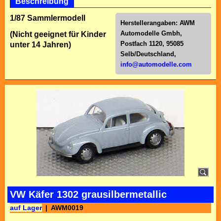
Beschreibung
1/87 Sammlermodell
Herstellerangaben:
AWM
Automodelle Gmbh,
(Nicht geeignet für Kinder
Postfach 1120, 95085
unter 14 Jahren)
Selb/Deutschl
and,
info@automodelle.com
VW Käfer 1302 grausilbermetallic
auf Lager
AWM0019