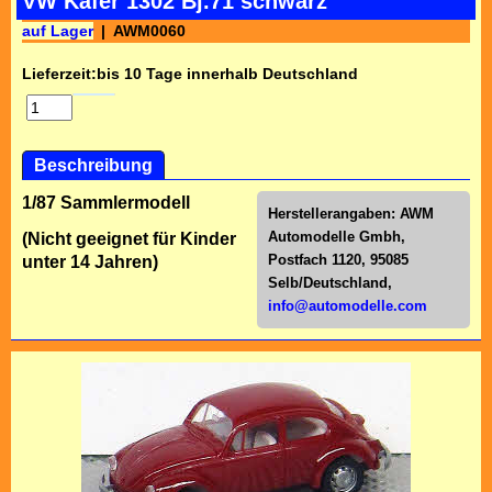
VW Käfer 1302 Bj.71 schwarz
auf Lager
AWM0060
Lieferzeit:
bis 10 Tage innerhalb Deutschland
Beschreibung
1/87 Sammlermodell
Herstellerangaben:
AWM
Automodelle Gmbh,
(Nicht geeignet für Kinder
Postfach 1120, 95085
unter 14 Jahren)
Selb/Deutschl
and,
info@automodelle.com