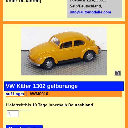
Postfach 1120, 95085
unter 14 Jahren)
Selb/Deutschl
and,
info@automodelle.com
VW Käfer 1302 gelborange
auf Lager
AWM0010
Lieferzeit:
bis 10 Tage innerhalb Deutschland