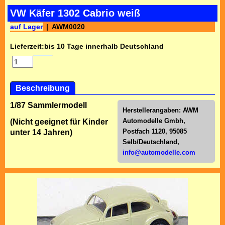
VW Käfer 1302 Cabrio weiß
auf Lager
AWM0020
Lieferzeit:
bis 10 Tage innerhalb Deutschland
Beschreibung
1/87 Sammlermodell
Herstellerangaben:
AWM
Automodelle Gmbh,
(Nicht geeignet für Kinder
Postfach 1120, 95085
unter 14 Jahren)
Selb/Deutschl
and,
info@automodelle.com