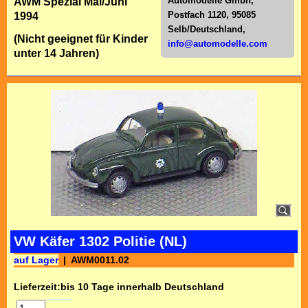
Automodelle Gmbh,
AWM Spezial Mai/Juni
Postfach 1120, 95085
1994
Selb/Deutschl
and,
(Nicht geeignet für Kinder
info@automodelle.com
unter 14 Jahren)
VW Käfer 1302 Politie (NL)
auf Lager
AWM0011.02
Lieferzeit:
bis 10 Tage innerhalb Deutschland