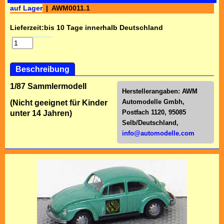
auf Lager
AWM0011.1
Lieferzeit:
bis 10 Tage innerhalb Deutschland
Beschreibung
1/87 Sammlermodell
Herstellerangaben:
AWM
Automodelle Gmbh,
(Nicht geeignet für Kinder
Postfach 1120, 95085
unter 14 Jahren)
Selb/Deutschl
and,
info@automodelle.com