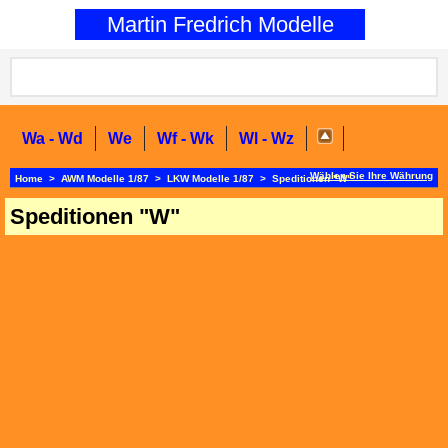
0
Martin Fredrich Modelle
Wa - Wd
We
Wf - Wk
Wl - Wz
Wählen Sie Ihre Währung
Home
>
AWM Modelle 1/87
>
LKW Modelle 1/87
>
Speditionen "W"
Speditionen "W"