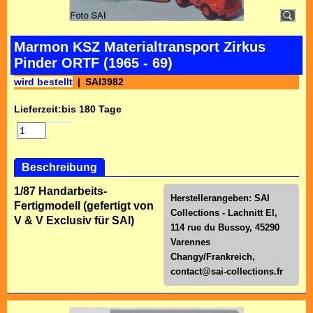
Marmon KSZ Materialtransport Zirkus
Pinder ORTF (1965 - 69)
wird bestellt
SAI3982
Lieferzeit:
bis 180 Tage
Beschreibung
1/87 Handarbeits-
Herstellerangeben: SAI
Fertigmodell (gefertigt von
Collections - Lachnitt El,
V & V Exclusiv für SAI)
114 rue du Bussoy, 45290
Varennes
Changy/Frankreich,
contact@sai-collections.fr