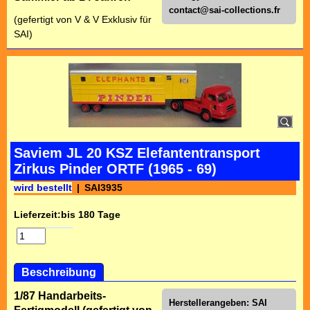
contact@sai-collections.fr
(gefertigt von V & V Exklusiv für
SAI)
Saviem JL 20 KSZ Elefantentransport
Zirkus Pinder ORTF (1965 - 69)
wird bestellt
SAI3935
Lieferzeit:
bis 180 Tage
Beschreibung
1/87 Handarbeits-
Herstellerangeben: SAI