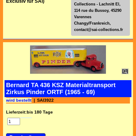
Exclusiv für SAI)
Collections - Lachnitt El,
114 rue du Bussoy, 45290
Varennes
Changy/Frankreich,
contact@sai-collections.fr
Bernard TA 436 KSZ Materialtransport
Zirkus Pinder ORTF (1965 - 69)
wird bestellt
SAI3922
Lieferzeit:
bis 180 Tage