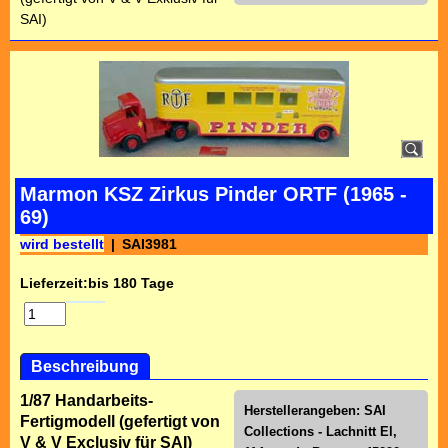
SAI)
Marmon KSZ Zirkus Pinder ORTF (1965 -
69)
wird bestellt
SAI3981
Lieferzeit:
bis 180 Tage
Beschreibung
1/87 Handarbeits-
Herstellerangeben: SAI
Fertigmodell (gefertigt von
Collections - Lachnitt El,
V & V Exclusiv für SAI)