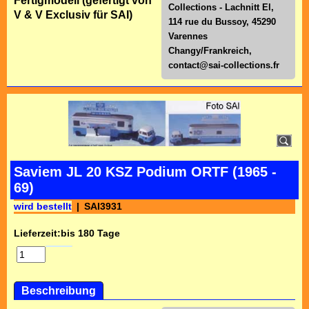
Fertigmodell (gefertigt von
Collections - Lachnitt El,
V & V Exclusiv für SAI)
114 rue du Bussoy, 45290
Varennes
Changy/Frankreich,
contact@sai-collections.fr
Saviem JL 20 KSZ Podium ORTF (1965 -
69)
wird bestellt
SAI3931
Lieferzeit:
bis 180 Tage
Beschreibung