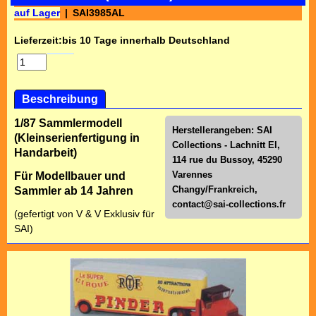
auf Lager
SAI3985AL
Lieferzeit:
bis 10 Tage innerhalb Deutschland
Beschreibung
1/87 Sammlermodell
Herstellerangeben: SAI
(Kleinserienfertigung in
Collections - Lachnitt El,
Handarbeit)
114 rue du Bussoy, 45290
Varennes
Für Modellbauer und
Changy/Frankreich,
Sammler ab 14 Jahren
contact@sai-collections.fr
(gefertigt von V & V Exklusiv für
SAI)