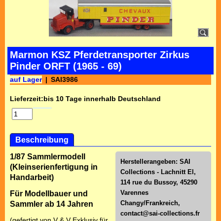
Marmon KSZ Pferdetransporter Zirkus
Pinder ORFT (1965 - 69)
auf Lager
SAI3986
Lieferzeit:
bis 10 Tage innerhalb Deutschland
Beschreibung
1/87 Sammlermodell
Herstellerangeben: SAI
(Kleinserienfertigung in
Collections - Lachnitt El,
Handarbeit)
114 rue du Bussoy, 45290
Varennes
Für Modellbauer und
Changy/Frankreich,
Sammler ab 14 Jahren
contact@sai-collections.fr
(gefertigt von V & V Exklusiv für