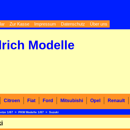
lar
Zur Kasse
Impressum
Datenschutz
Über uns
drich Modelle
Citroen
Fiat
Ford
Mitsubishi
Opel
Renault
ietze 1/87
>
PKW Modelle 1/87
>
Suzuki
i