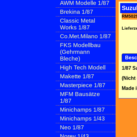
AWM Modelle 1/87
Suzuk
Brekina 1/87
RM502
Classic Metal
Works 1/87
Lieferze
Co.Met.Milano 1/87
FKS Modellbau
(Gehrmann
Besc
Bleche)
High Tech Modell
1/87 
Makette 1/87
(Nicht
Masterpiece 1/87
Made 
MFM Bausätze
1/87
Minichamps 1/87
Minichamps 1/43
Neo 1/87
Norev 1/43