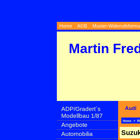
Home
AGB
Muster-Widerrufsformu
Martin Fre
ADP/Gradert´s
Audi
Modellbau 1/87
Home
>
R
Angebote
Suzuk
Automobilia