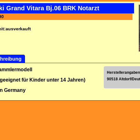
i Grand Vitara Bj.06 BRK Notarzt
90
it:
ausverkauft
hreibung
Sammlermodell
Herstellerangaben
90518 Altdorf/Deu
 geeignet für Kinder unter 14 Jahren)
in Germany