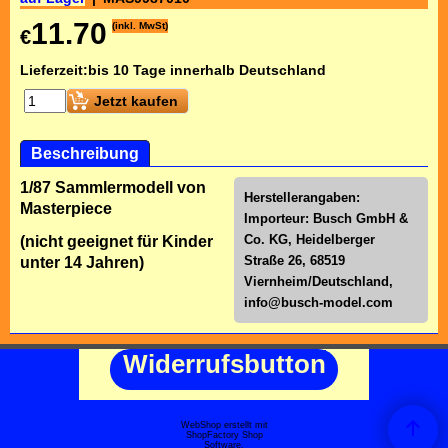
11.70
(inkl. MwSt)
€
Lieferzeit:
bis 10 Tage innerhalb Deutschland
Jetzt kaufen
Beschreibung
1/87 Sammlermodell von
Herstellerangaben:
Masterpiece
Importeur: Busch GmbH &
Co. KG, Heidelberger
(nicht geeignet für Kinder
Straße 26, 68519
unter 14 Jahren)
Viernheim/Deutschland,
info@busch-model.com
Widerrufsbutton
WebShop erstellt mit
ShopFactory Shop
Software.