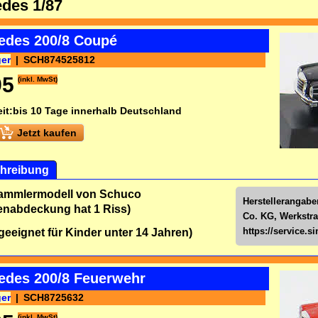
des 1/87
edes 200/8 Coupé
ger
SCH874525812
95
(inkl. MwSt)
it:
bis 10 Tage innerhalb Deutschland
Jetzt kaufen
hreibung
Sammlermodell von Schuco
Herstellerangab
nenabdeckung hat 1 Riss)
Co. KG, Werkstra
https://service.
 geeignet für Kinder unter 14 Jahren)
edes 200/8 Feuerwehr
ger
SCH8725632
(inkl. MwSt)