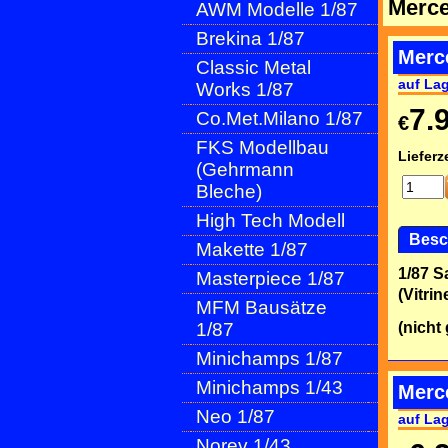
Merce
AWM Modelle 1/87
Brekina 1/87
Merc
Classic Metal
auf La
Works 1/87
7.
Co.Met.Milano 1/87
€
FKS Modellbau
Lieferze
(Gehrmann
Bleche)
High Tech Modell
Besc
Makette 1/87
1/87 
Masterpiece 1/87
(Vitri
MFM Bausätze
1/87
(nicht
Minichamps 1/87
Minichamps 1/43
Merc
Neo 1/87
auf La
Norev 1/43