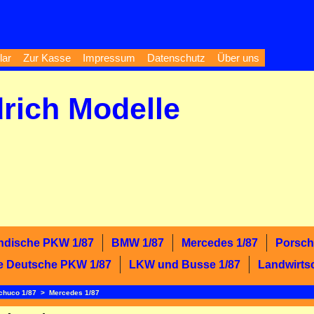
lar
Zur Kasse
Impressum
Datenschutz
Über uns
drich Modelle
ndische PKW 1/87
BMW 1/87
Mercedes 1/87
Porsch
e Deutsche PKW 1/87
LKW und Busse 1/87
Landwirts
chuco 1/87
>
Mercedes 1/87