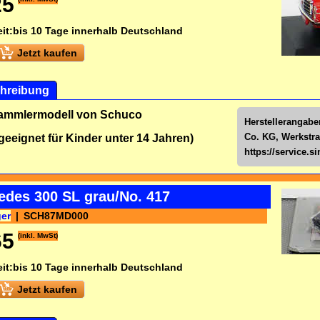
25
it:
bis 10 Tage innerhalb Deutschland
Jetzt kaufen
hreibung
Sammlermodell von Schuco
Herstellerangab
Co. KG, Werkstra
 geeignet für Kinder unter 14 Jahren)
https://service.
edes 300 SL grau/No. 417
ger
SCH87MD000
65
(inkl. MwSt)
it:
bis 10 Tage innerhalb Deutschland
Jetzt kaufen