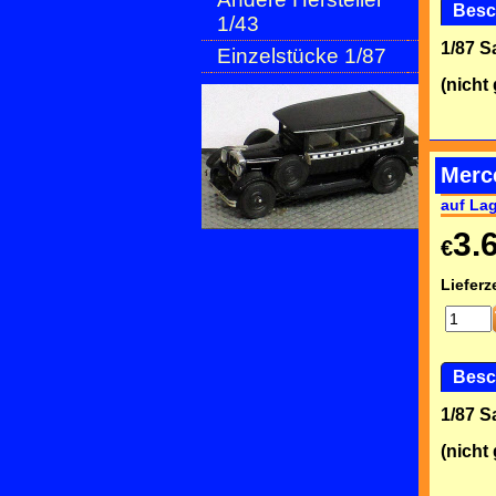
Besc
1/43
1/87 
Einzelstücke 1/87
(nicht
Merc
auf La
3.
€
Lieferze
Besc
1/87 
(nicht