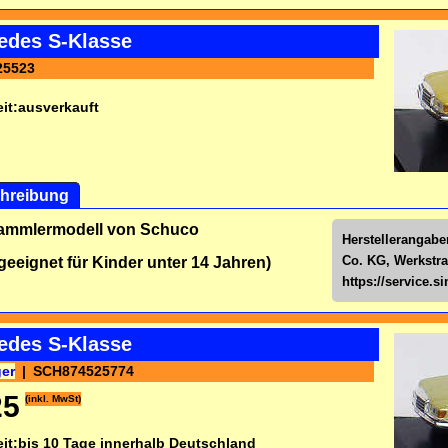
edes S-Klasse
25523
it:
ausverkauft
hreibung
Sammlermodell von Schuco
Herstellerangab
Co. KG, Werkstra
 geeignet für Kinder unter 14 Jahren)
https://service.
edes S-Klasse
ger
SCH874525774
25
(inkl. MwSt)
it:
bis 10 Tage innerhalb Deutschland