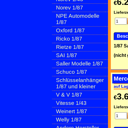
6.
€
Norev 1/87
Lieferze
NPE Automodelle
1/87
Oxford 1/87
Besc
Ricko 1/87
1/87 
Rietze 1/87
SAI 1/87
(nicht
Saller Modelle 1/87
Schuco 1/87
Merc
Schlüsselanhänger
1/87 und kleiner
auf La
V & V 1/87
3.
€
Vitesse 1/43
Lieferze
Weinert 1/87
Welly 1/87
Andere Hersteller