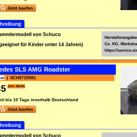
Jetzt kaufen
hreibung
Sammlermodell von Schuco
Herstellerangab
Co. KG, Werkstra
 geeignet für Kinder unter 14 Jahren)
https://service.
edes SLS AMG Roadster
ger
SCH8725981
35
(inkl. MwSt)
it:
bis 10 Tage innerhalb Deutschland
Jetzt kaufen
hreibung
Sammlermodell von Schuco