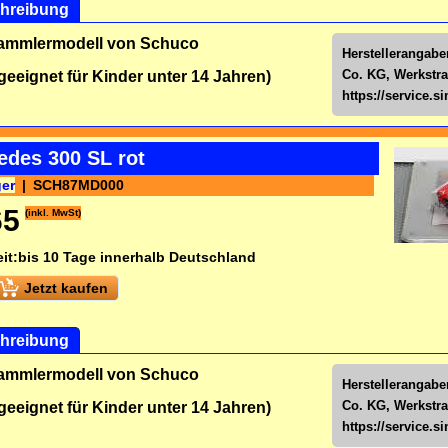
hreibung
Sammlermodell von Schuco
Herstellerangab
Co. KG, Werkstra
 geeignet für Kinder unter 14 Jahren)
https://service.
edes 300 SL rot
ger
SCH87MD000
65
(inkl. MwSt)
it:
bis 10 Tage innerhalb Deutschland
Jetzt kaufen
hreibung
Sammlermodell von Schuco
Herstellerangab
Co. KG, Werkstra
 geeignet für Kinder unter 14 Jahren)
https://service.