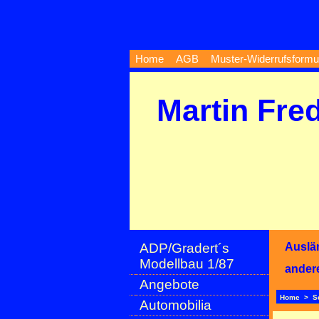
Home
AGB
Muster-Widerrufsformu
Martin Fre
ADP/Gradert´s
Auslä
Modellbau 1/87
ander
Angebote
Home
>
S
Automobilia