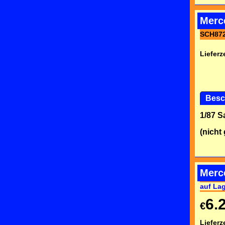
Merc
SCH87
Lieferze
Besc
1/87 
(nicht
Merc
auf La
6.
€
Lieferze