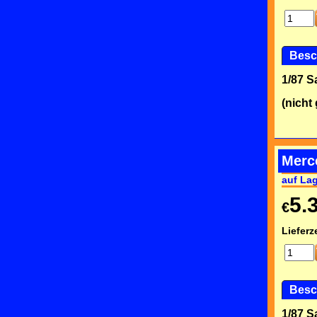
Besc
1/87 
(nicht
Merc
auf La
5.
€
Lieferze
Besc
1/87 