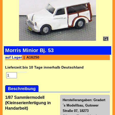
Morris Minior Bj. 53
auf Lager
A16250
Lieferzeit:
bis 10 Tage innerhalb Deutschland
Beschreibung
1/87 Sammlermodell
Herstellerangaben: Gradert
(Kleinserienfertigung in
´s Modellbau, Gutower
Handarbeit)
Straße 07, 18273