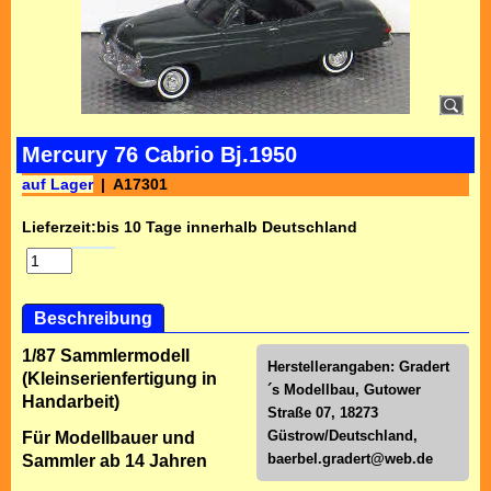
Mercury 76 Cabrio Bj.1950
auf Lager
A17301
Lieferzeit:
bis 10 Tage innerhalb Deutschland
Beschreibung
1/87 Sammlermodell
Herstellerangaben: Gradert
(Kleinserienfertigung in
´s Modellbau, Gutower
Handarbeit)
Straße 07, 18273
Güstrow/Deutschland,
Für Modellbauer und
baerbel.gradert@web.de
Sammler ab 14 Jahren