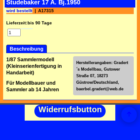
Studebaker 17 A. Bj.1950
wird bestellt
A17315
Lieferzeit:
bis 90 Tage
Beschreibung
1/87 Sammlermodell
Herstellerangaben: Gradert
(Kleinserienfertigung in
´s Modellbau, Gutower
Handarbeit)
Straße 07, 18273
Güstrow/Deutschland,
Für Modellbauer und
baerbel.gradert@web.de
Sammler ab 14 Jahren
Widerrufsbutton
WebShop erstellt mit
ShopFactory Shop
Software.