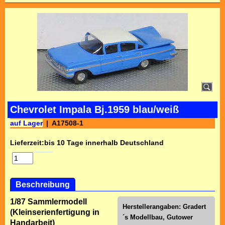
Chevrolet Impala Bj.1959 blau/weiß
auf Lager
A17508-1
Lieferzeit:
bis 10 Tage innerhalb Deutschland
Beschreibung
1/87 Sammlermodell
Herstellerangaben: Gradert
(Kleinserienfertigung in
´s Modellbau, Gutower
Handarbeit)