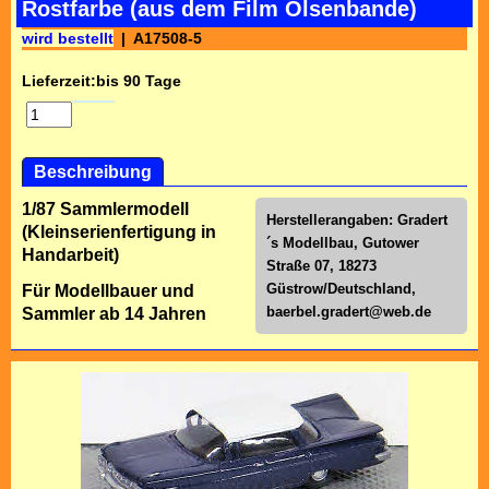
Rostfarbe (aus dem Film Olsenbande)
wird bestellt
A17508-5
Lieferzeit:
bis 90 Tage
Beschreibung
1/87 Sammlermodell
Herstellerangaben: Gradert
(Kleinserienfertigung in
´s Modellbau, Gutower
Handarbeit)
Straße 07, 18273
Güstrow/Deutschland,
Für Modellbauer und
baerbel.gradert@web.de
Sammler ab 14 Jahren