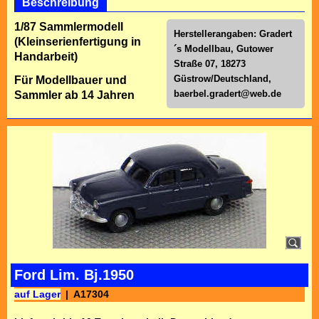
Beschreibung
1/87 Sammlermodell
Herstellerangaben: Gradert
(Kleinserienfertigung in
´s Modellbau, Gutower
Handarbeit)
Straße 07, 18273
Güstrow/Deutschland,
Für Modellbauer und
baerbel.gradert@web.de
Sammler ab 14 Jahren
Ford Lim. Bj.1950
auf Lager
A17304