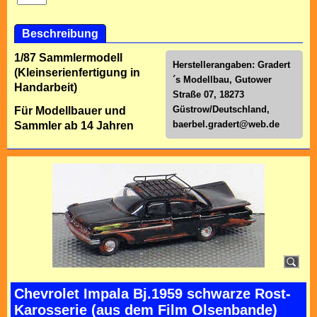
Beschreibung
1/87 Sammlermodell
Herstellerangaben: Gradert
(Kleinserienfertigung in
´s Modellbau, Gutower
Handarbeit)
Straße 07, 18273
Güstrow/Deutschland,
Für Modellbauer und
baerbel.gradert@web.de
Sammler ab 14 Jahren
Chevrolet Impala Bj.1959 schwarze Rost-
Karosserie (aus dem Film Olsenbande)