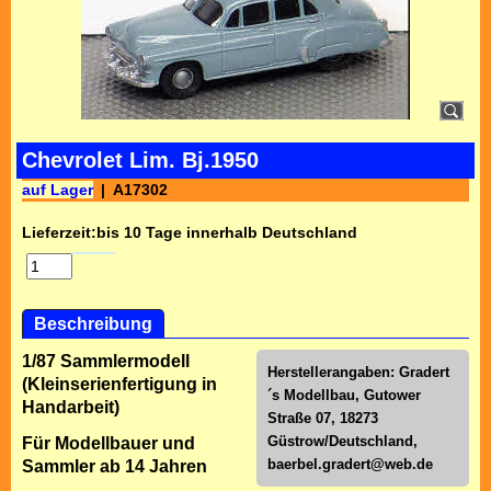
Chevrolet Lim. Bj.1950
auf Lager
A17302
Lieferzeit:
bis 10 Tage innerhalb Deutschland
Beschreibung
1/87 Sammlermodell
Herstellerangaben: Gradert
(Kleinserienfertigung in
´s Modellbau, Gutower
Handarbeit)
Straße 07, 18273
Güstrow/Deutschland,
Für Modellbauer und
baerbel.gradert@web.de
Sammler ab 14 Jahren