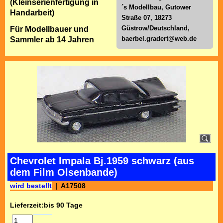
(Kleinserienfertigung in
´s Modellbau, Gutower
Handarbeit)
Straße 07, 18273
Güstrow/Deutschland,
Für Modellbauer und
baerbel.gradert@web.de
Sammler ab 14 Jahren
Chevrolet Impala Bj.1959 schwarz (aus
dem Film Olsenbande)
wird bestellt
A17508
Lieferzeit:
bis 90 Tage