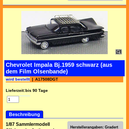
Chevrolet Impala Bj.1959 schwarz (aus
dem Film Olsenbande)
wird bestellt
A17508DGT
Lieferzeit:
bis 90 Tage
Beschreibung
1/87 Sammlermodell
Herstellerangaben: Gradert