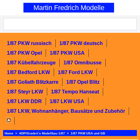
0
Martin Fredrich Modelle
1/87 PKW russisch
1/87 PKW deutsch
1/87 PKW Opel
1/87 PKW USA
1/87 Kübelfahrzeuge
1/87 Omnibusse
1/87 Bedford LKW
1/87 Ford LKW
1/87 Goliath Blitzkarre
1/87 Opel Blitz
1/87 Steyr LKW
1/87 Tempo Hanseat
1/87 LKW DDR
1/87 LKW USA
1/87 LKW, Wohnanhänger, Bausätze und Zubehör
Home
>
ADP/Gradert´s Modellbau 1/87
>
1/87 PKW USA und GB