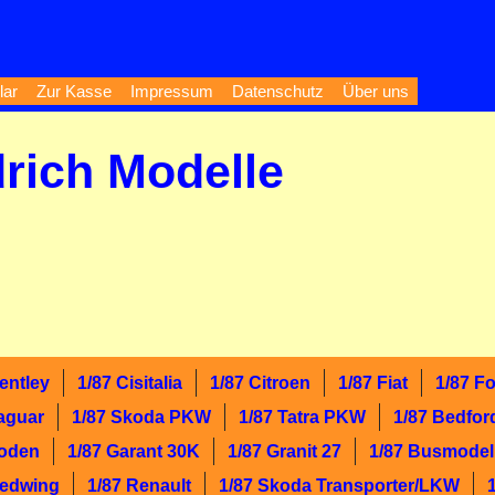
lar
Zur Kasse
Impressum
Datenschutz
Über uns
drich Modelle
entley
1/87 Cisitalia
1/87 Citroen
1/87 Fiat
1/87 F
aguar
1/87 Skoda PKW
1/87 Tatra PKW
1/87 Bedfor
Foden
1/87 Garant 30K
1/87 Granit 27
1/87 Busmodel
Redwing
1/87 Renault
1/87 Skoda Transporter/LKW