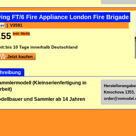
ing FT/6 Fire Appliance London Fire Brigade
ger
V3591
.55
(inkl. MwSt)
it:
bis 10 Tage innerhalb Deutschland
Jetzt kaufen
hreibung
ammlermodell (Kleinserienfertigung in
Herstellerangabe
beit)
Kmochova 1353, 
order@vvmodel.
dellbauer und Sammler ab 14 Jahren