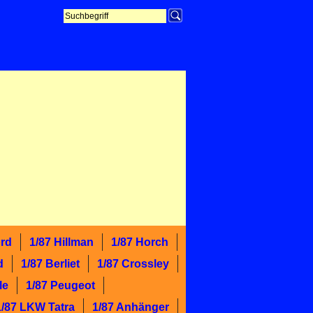
ord
1/87 Hillman
1/87 Horch
d
1/87 Berliet
1/87 Crossley
le
1/87 Peugeot
1/87 LKW Tatra
1/87 Anhänger