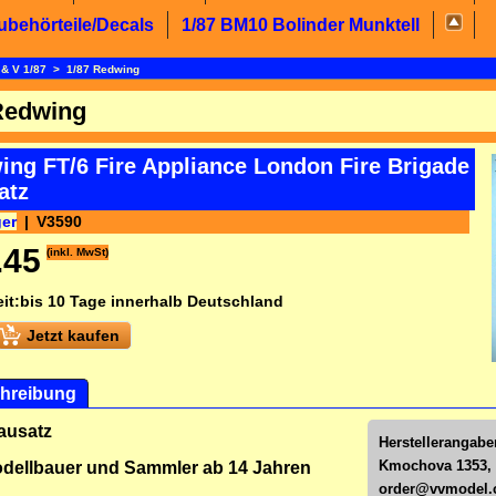
ubehörteile/Decals
1/87 BM10 Bolinder Munktell
 & V 1/87
>
1/87 Redwing
Redwing
ing FT/6 Fire Appliance London Fire Brigade
atz
ger
V3590
.45
(inkl. MwSt)
it:
bis 10 Tage innerhalb Deutschland
Jetzt kaufen
hreibung
ausatz
Herstellerangabe
Kmochova 1353, 
dellbauer und Sammler ab 14 Jahren
order@vvmodel.