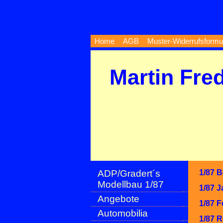
Home
AGB
Muster-Widerrufsformu
Martin Fre
ADP/Gradert´s
1/87 B
Modellbau 1/87
1/87 J
Angebote
1/87 
Automobilia
1/87 