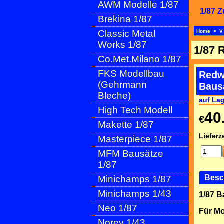
AWM Modelle 1/87
1/87 Z
Brekina 1/87
Classic Metal
Home
>
V
Works 1/87
1/87 
Co.Met.Milano 1/87
FKS Modellbau
Redw
(Gehrmann
Baus
Bleche)
auf La
High Tech Modell
40
€
Makette 1/87
Lieferze
Masterpiece 1/87
MFM Bausätze
1/87
Besc
Minichamps 1/87
Minichamps 1/43
1/87 B
Neo 1/87
Für Mo
Norev 1/43