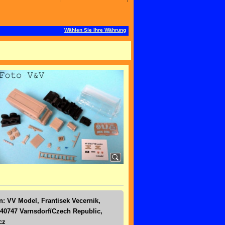
Wählen Sie Ihre Währung
n: VV Model, Frantisek Vecernik,
40747 Varnsdorf/Czech Republic,
cz