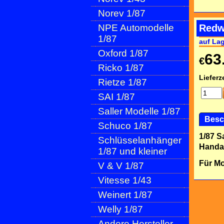
Norev 1/87
NPE Automodelle
Redw
1/87
auf La
Oxford 1/87
63
€
Ricko 1/87
Lieferze
Rietze 1/87
SAI 1/87
Saller Modelle 1/87
Besc
Schuco 1/87
1/87 S
Schlüsselanhänger
Handar
1/87 und kleiner
Für Mo
V & V 1/87
Vitesse 1/43
Weinert 1/87
Welly 1/87
Andere Hersteller