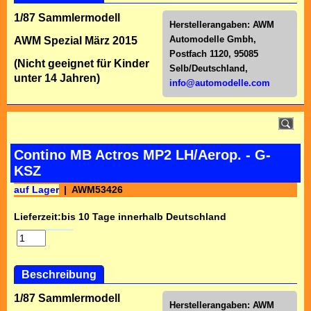
1/87 Sammlermodell
Herstellerangaben:
AWM
Automodelle Gmbh,
AWM Spezial März 2015
Postfach 1120, 95085
(Nicht geeignet für Kinder
Selb/Deutschl
and,
unter 14 Jahren)
info@automodelle.com
Contino MB Actros MP2 LH/Aerop. - G-
KSZ
auf Lager
AWM53426
Lieferzeit:
bis 10 Tage innerhalb Deutschland
Beschreibung
1/87 Sammlermodell
Herstellerangaben:
AWM