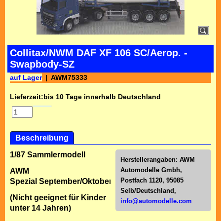
Collitax/NWM DAF XF 106 SC/Aerop. -
Swapbody-SZ
auf Lager
AWM75333
Lieferzeit:
bis 10 Tage innerhalb Deutschland
Beschreibung
1/87 Sammlermodell
Herstellerangaben:
AWM
Automodelle Gmbh,
AWM
Postfach 1120, 95085
Spezial September/Oktober 2017
Selb/Deutschl
and,
(Nicht geeignet für Kinder
info@automodelle.com
unter 14 Jahren)