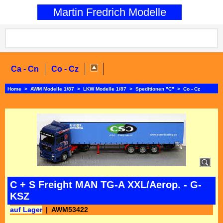
0
Martin Fredrich Modelle
Ca - Cn
Co - Cz
Home
>
AWM Modelle 1/87
>
LKW Modelle 1/87
>
Speditionen "C"
>
Co - Cz
C + S Freight MAN TG-A XXL/Aerop. - G-
KSZ
auf Lager
AWM53422