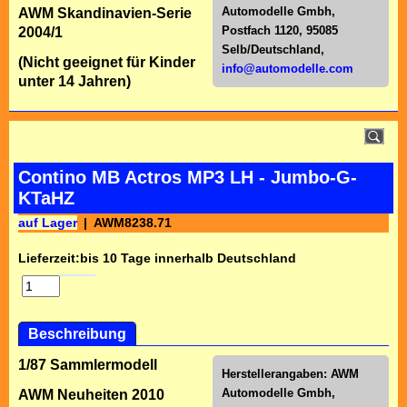
Automodelle Gmbh,
AWM Skandinavien-Serie
Postfach 1120, 95085
2004/1
Selb/Deutschl
and,
(Nicht geeignet für Kinder
info@automodelle.com
unter 14 Jahren)
Contino MB Actros MP3 LH - Jumbo-G-
KTaHZ
auf Lager
AWM8238.71
Lieferzeit:
bis 10 Tage innerhalb Deutschland
Beschreibung
1/87 Sammlermodell
Herstellerangaben:
AWM
Automodelle Gmbh,
AWM Neuheiten 2010