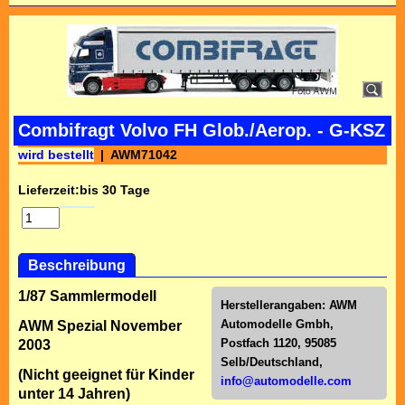
Combifragt Volvo FH Glob./Aerop. - G-KSZ
wird bestellt
AWM71042
Lieferzeit:
bis 30 Tage
Beschreibung
1/87 Sammlermodell
Herstellerangaben:
AWM
Automodelle Gmbh,
AWM Spezial November
Postfach 1120, 95085
2003
Selb/Deutschl
and,
(Nicht geeignet für Kinder
info@automodelle.com
unter 14 Jahren)