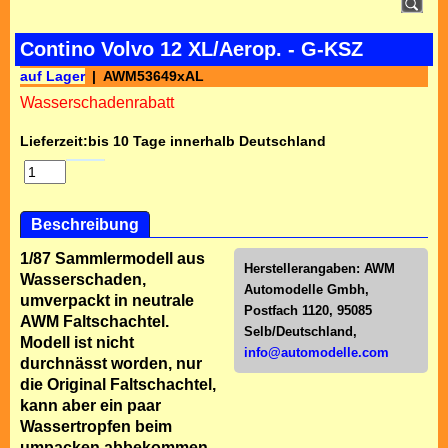
Contino Volvo 12 XL/Aerop. - G-KSZ
auf Lager
AWM53649xAL
Wasserschadenrabatt
Lieferzeit:
bis 10 Tage innerhalb Deutschland
Beschreibung
1/87 Sammlermodell aus
Herstellerangaben:
AWM
Wasserschaden,
Automodelle Gmbh,
umverpackt in neutrale
Postfach 1120, 95085
AWM Faltschachtel.
Selb/Deutschl
and,
Modell ist nicht
info@automodelle.com
durchnässt worden, nur
die Original Faltschachtel,
kann aber ein paar
Wassertropfen beim
umpacken abbekommen