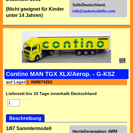
Selb/Deutschl
and,
(Nicht geeignet für Kinder
info@automodelle.com
unter 14 Jahren)
Contino MAN TGX XLX/Aerop. - G-KSZ
auf Lager
AWM74262
Lieferzeit:
bis 10 Tage innerhalb Deutschland
Beschreibung
1/87 Sammlermodell
Herstellerangaben:
AWM