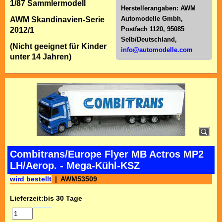
1/87 Sammlermodell
Herstellerangaben:
AWM
Automodelle Gmbh,
AWM Skandinavien-Serie
Postfach 1120, 95085
2012/1
Selb/Deutschl
and,
(Nicht geeignet für Kinder
info@automodelle.com
unter 14 Jahren)
Combitrans/Europe Flyer MB Actros MP2
LH/Aerop. - Mega-Kühl-KSZ
wird bestellt
AWM53509
Lieferzeit:
bis 30 Tage