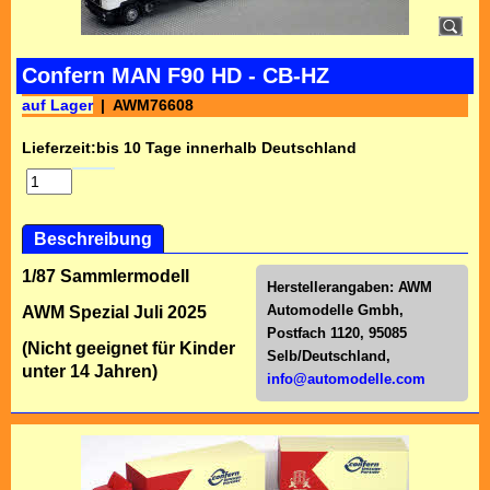
Confern MAN F90 HD - CB-HZ
auf Lager
AWM76608
Lieferzeit:
bis 10 Tage innerhalb Deutschland
Beschreibung
1/87 Sammlermodell
Herstellerangaben:
AWM
Automodelle Gmbh,
AWM Spezial Juli 2025
Postfach 1120, 95085
(Nicht geeignet für Kinder
Selb/Deutschl
and,
unter 14 Jahren)
info@automodelle.com