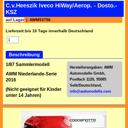
C.v.Heeszik Iveco HiWay/Aerop. - Dosto.-
KSZ
auf Lager
AWM53756
Lieferzeit:
bis 10 Tage innerhalb Deutschland
Beschreibung
1/87 Sammlermodell
Herstellerangaben:
AWM
Automodelle Gmbh,
AWM Niederlande-Serie
Postfach 1120, 95085
2016
Selb/Deutschl
and,
(Nicht geeignet für Kinder
info@automodelle.com
unter 14 Jahren)