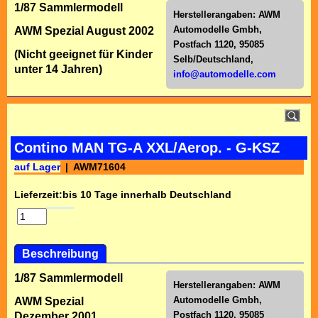
1/87 Sammlermodell
Herstellerangaben:
AWM
Automodelle Gmbh,
AWM Spezial August 2002
Postfach 1120, 95085
(Nicht geeignet für Kinder
Selb/Deutschl
and,
unter 14 Jahren)
info@automodelle.com
Contino MAN TG-A XXL/Aerop. - G-KSZ
auf Lager
AWM71604
Lieferzeit:
bis 10 Tage innerhalb Deutschland
Beschreibung
1/87 Sammlermodell
Herstellerangaben:
AWM
Automodelle Gmbh,
AWM Spezial
Postfach 1120, 95085
Dezember 2001