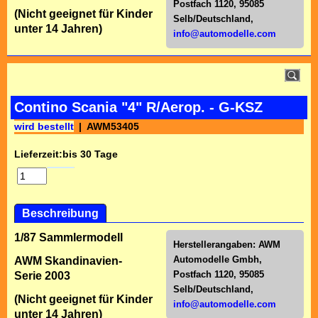
Postfach 1120, 95085
(Nicht geeignet für Kinder
Selb/Deutschl
and,
unter 14 Jahren)
info@automodelle.com
Contino Scania "4" R/Aerop. - G-KSZ
wird bestellt
AWM53405
Lieferzeit:
bis 30 Tage
Beschreibung
1/87 Sammlermodell
Herstellerangaben:
AWM
Automodelle Gmbh,
AWM Skandinavien-
Postfach 1120, 95085
Serie 2003
Selb/Deutschl
and,
(Nicht geeignet für Kinder
info@automodelle.com
unter 14 Jahren)