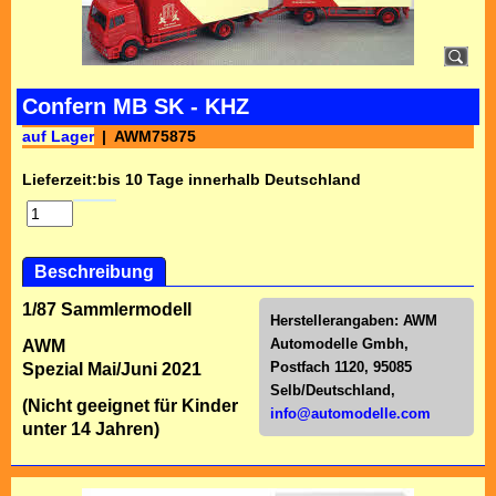
Confern MB SK - KHZ
auf Lager
AWM75875
Lieferzeit:
bis 10 Tage innerhalb Deutschland
Beschreibung
1/87 Sammlermodell
Herstellerangaben:
AWM
Automodelle Gmbh,
AWM
Postfach 1120, 95085
Spezial Mai/Juni 2021
Selb/Deutschl
and,
(Nicht geeignet für Kinder
info@automodelle.com
unter 14 Jahren)