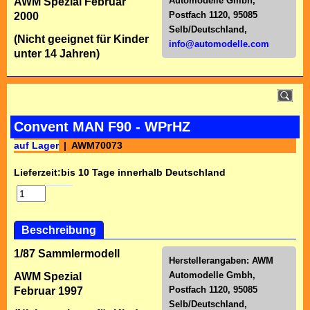
Automodelle Gmbh,
AWM Spezial Februar
Postfach 1120, 95085
2000
Selb/Deutschl
and,
(Nicht geeignet für Kinder
info@automodelle.com
unter 14 Jahren)
Convent MAN F90 - WPrHZ
auf Lager
AWM70073
Lieferzeit:
bis 10 Tage innerhalb Deutschland
Beschreibung
1/87 Sammlermodell
Herstellerangaben:
AWM
Automodelle Gmbh,
AWM Spezial
Postfach 1120, 95085
Februar 1997
Selb/Deutschl
and,