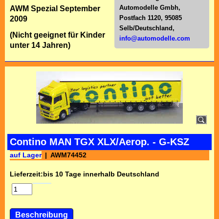
Automodelle Gmbh,
AWM Spezial September
Postfach 1120, 95085
2009
Selb/Deutschl
and,
(Nicht geeignet für Kinder
info@automodelle.com
unter 14 Jahren)
Contino MAN TGX XLX/Aerop. - G-KSZ
auf Lager
AWM74452
Lieferzeit:
bis 10 Tage innerhalb Deutschland
Beschreibung