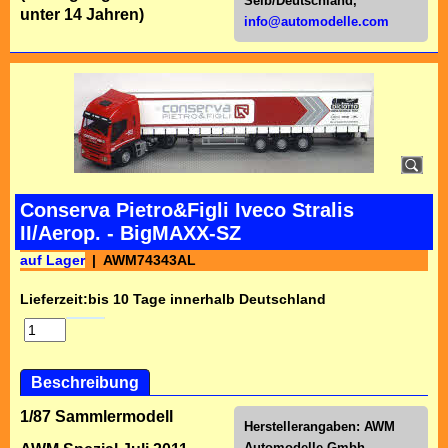
Selb/Deutschl
and,
unter 14 Jahren)
info@automodelle.com
Conserva Pietro&Figli Iveco Stralis
II/Aerop. - BigMAXX-SZ
auf Lager
AWM74343AL
Lieferzeit:
bis 10 Tage innerhalb Deutschland
Beschreibung
1/87 Sammlermodell
Herstellerangaben:
AWM
Automodelle Gmbh,