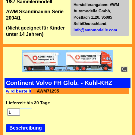
1/87 Sammlermodell
Herstellerangaben:
AWM
Automodelle Gmbh,
AWM Skandinavien-Serie
Postfach 1120, 95085
2004/1
Selb/Deutschl
and,
(Nicht geeignet für Kinder
info@automodelle.com
unter 14 Jahren)
Continent Volvo FH Glob. - Kühl-KHZ
wird bestellt
AWM71295
Lieferzeit:
bis 30 Tage
Beschreibung