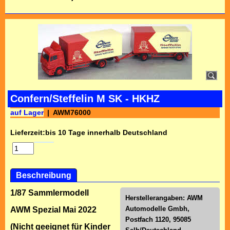
Confern/Steffelin M SK - HKHZ
auf Lager
AWM76000
Lieferzeit:
bis 10 Tage innerhalb Deutschland
Beschreibung
1/87 Sammlermodell
Herstellerangaben:
AWM
Automodelle Gmbh,
AWM Spezial Mai 2022
Postfach 1120, 95085
(Nicht geeignet für Kinder