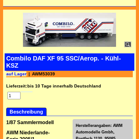
Combilo DAF XF 95 SSC/Aerop. - Kühl-
KSZ
auf Lager
AWM53039
Lieferzeit:
bis 10 Tage innerhalb Deutschland
Beschreibung
1/87 Sammlermodell
Herstellerangaben:
AWM
Automodelle Gmbh,
AWM Niederlande-
Postfach 1120, 95085