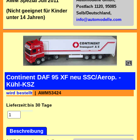
AWM Spezial Juli 2011
Postfach 1120, 95085
(Nicht geeignet für Kinder
Selb/Deutschl
and,
unter 14 Jahren)
info@automodelle.com
Continent DAF 95 XF neu SSC/Aerop. -
Kühl-KSZ
wird bestellt
AWM53424
Lieferzeit:
bis 30 Tage
Beschreibung