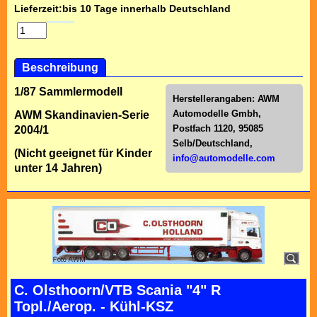
Lieferzeit:
bis 10 Tage innerhalb Deutschland
Beschreibung
1/87 Sammlermodell
Herstellerangaben:
AWM
Automodelle Gmbh,
AWM Skandinavien-Serie
Postfach 1120, 95085
2004/1
Selb/Deutschl
and,
(Nicht geeignet für Kinder
info@automodelle.com
unter 14 Jahren)
C. Olsthoorn/VTB Scania "4" R
Topl./Aerop. - Kühl-KSZ