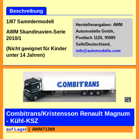
Beschreibung
1/87 Sammlermodell
Herstellerangaben:
AWM
Automodelle Gmbh,
AWM Skandinavien-Serie
Postfach 1120, 95085
2010/1
Selb/Deutschl
and,
(Nicht geeignet für Kinder
info@automodelle.com
unter 14 Jahren)
Combitrans/Kristensson Renault Magnum
- Kühl-KSZ
auf Lager
AWM71388