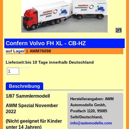
Confern Volvo FH XL - CB-HZ
auf Lager
AWM76098
Lieferzeit:
bis 10 Tage innerhalb Deutschland
Beschreibung
1/87 Sammlermodell
Herstellerangaben:
AWM
Automodelle Gmbh,
AWM Spezial November
Postfach 1120, 95085
2022
Selb/Deutschl
and,
(Nicht geeignet für Kinder
info@automodelle.com
unter 14 Jahren)