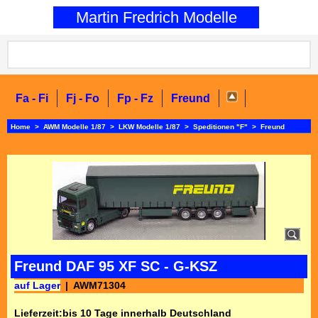
0
Martin Fredrich Modelle
Fa - Fi
Fj - Fo
Fp - Fz
Freund
Home
>
AWM Modelle 1/87
>
LKW Modelle 1/87
>
Speditionen "F"
>
Freund
Freund DAF 95 XF SC - G-KSZ
auf Lager
AWM71304
Lieferzeit:
bis 10 Tage innerhalb Deutschland