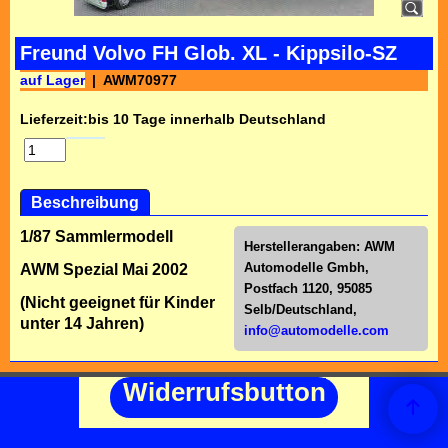
Freund Volvo FH Glob. XL - Kippsilo-SZ
auf Lager
AWM70977
Lieferzeit:
bis 10 Tage innerhalb Deutschland
Beschreibung
1/87 Sammlermodell
Herstellerangaben:
AWM
Automodelle Gmbh,
AWM Spezial Mai 2002
Postfach 1120, 95085
(Nicht geeignet für Kinder
Selb/Deutschl
and,
unter 14 Jahren)
info@automodelle.com
Widerrufsbutton