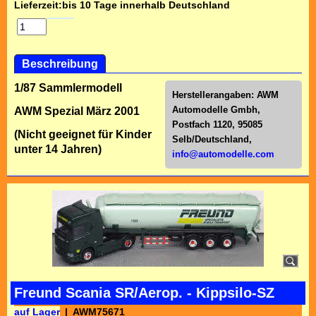
Lieferzeit:
bis 10 Tage innerhalb Deutschland
Beschreibung
1/87 Sammlermodell
Herstellerangaben:
AWM
Automodelle Gmbh,
AWM Spezial März 2001
Postfach 1120, 95085
(Nicht geeignet für Kinder
Selb/Deutschl
and,
unter 14 Jahren)
info@automodelle.com
Freund Scania SR/Aerop. - Kippsilo-SZ
auf Lager
AWM75671