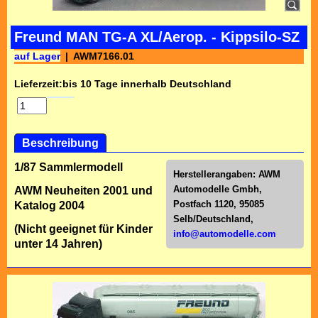
Freund MAN TG-A XL/Aerop. - Kippsilo-SZ
auf Lager
AWM7166.01
Lieferzeit:
bis 10 Tage innerhalb Deutschland
Beschreibung
1/87 Sammlermodell
Herstellerangaben:
AWM
Automodelle Gmbh,
AWM Neuheiten 2001 und
Postfach 1120, 95085
Katalog 2004
Selb/Deutschl
and,
(Nicht geeignet für Kinder
info@automodelle.com
unter 14 Jahren)