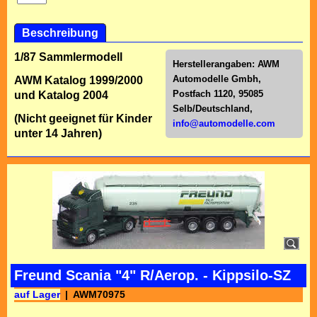
Beschreibung
1/87 Sammlermodell
Herstellerangaben:
AWM
Automodelle Gmbh,
AWM Katalog 1999/2000
Postfach 1120, 95085
und Katalog 2004
Selb/Deutschl
and,
(Nicht geeignet für Kinder
info@automodelle.com
unter 14 Jahren)
Freund Scania "4" R/Aerop. - Kippsilo-SZ
auf Lager
AWM70975