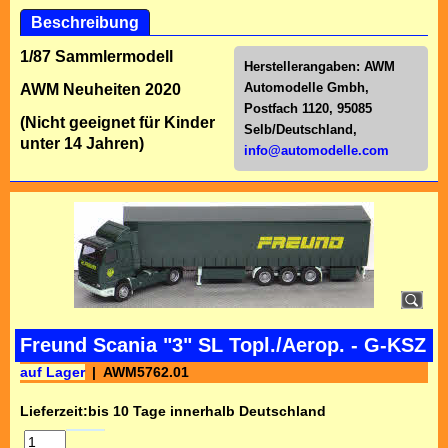
Beschreibung
1/87 Sammlermodell
Herstellerangaben:
AWM
Automodelle Gmbh,
AWM Neuheiten 2020
Postfach 1120, 95085
(Nicht geeignet für Kinder
Selb/Deutschl
and,
unter 14 Jahren)
info@automodelle.com
Freund Scania "3" SL Topl./Aerop. - G-KSZ
auf Lager
AWM5762.01
Lieferzeit:
bis 10 Tage innerhalb Deutschland