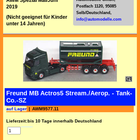
AWM Spezial Mai/Juni
Postfach 1120, 95085
2019
Selb/Deutschl
and,
(Nicht geeignet für Kinder
info@automodelle.com
unter 14 Jahren)
Freund MB Actros5 Stream./Aerop. - Tank-
Co.-SZ
auf Lager
AWM9577.11
Lieferzeit:
bis 10 Tage innerhalb Deutschland