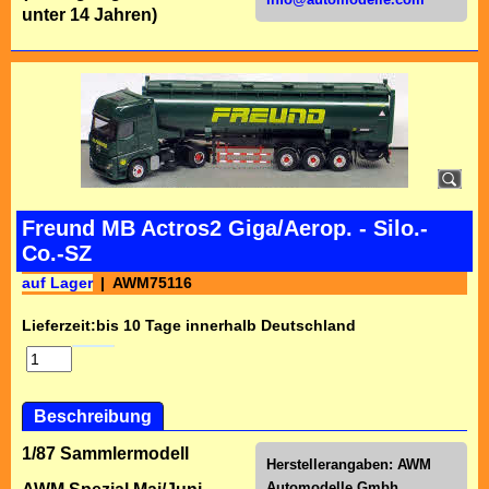
unter 14 Jahren)
Freund MB Actros2 Giga/Aerop. - Silo.-
Co.-SZ
auf Lager
AWM75116
Lieferzeit:
bis 10 Tage innerhalb Deutschland
Beschreibung
1/87 Sammlermodell
Herstellerangaben:
AWM
Automodelle Gmbh,