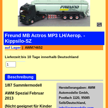
Freund MB Actros MP3 LH/Aerop. -
Kippsilo-SZ
auf Lager
AWM74652
Lieferzeit:
bis 10 Tage innerhalb Deutschland
Beschreibung
1/87 Sammlermodell
Herstellerangaben:
AWM
Automodelle Gmbh,
AWM Spezial Februar
Postfach 1120, 95085
2013
Selb/Deutschl
and,
(Nicht geeignet für Kinder
info@automodelle.com