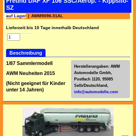
Freund DAF XF 106 SSC/Aerop. - Kippsilo-
SZ
auf Lager
AWM9096.01AL
Lieferzeit:
bis 10 Tage innerhalb Deutschland
Beschreibung
1/87 Sammlermodell
Herstellerangaben:
AWM
Automodelle Gmbh,
AWM Neuheiten 2015
Postfach 1120, 95085
(Nicht geeignet für Kinder
Selb/Deutschl
and,
unter 14 Jahren)
info@automodelle.com