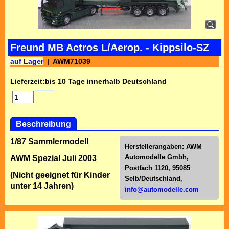
Freund MB Actros L/Aerop. - Kippsilo-SZ
auf Lager
AWM71039
Lieferzeit:
bis 10 Tage innerhalb Deutschland
Beschreibung
1/87 Sammlermodell
Herstellerangaben:
AWM
Automodelle Gmbh,
AWM Spezial Juli 2003
Postfach 1120, 95085
(Nicht geeignet für Kinder
Selb/Deutschl
and,
unter 14 Jahren)
info@automodelle.com