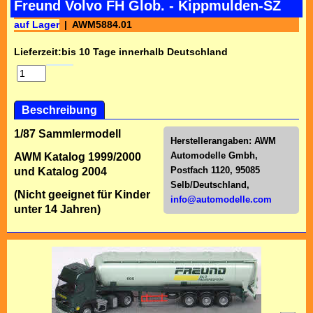
Freund Volvo FH Glob. - Kippmulden-SZ
auf Lager
AWM5884.01
Lieferzeit:
bis 10 Tage innerhalb Deutschland
Beschreibung
1/87 Sammlermodell
Herstellerangaben:
AWM
Automodelle Gmbh,
AWM Katalog 1999/2000
Postfach 1120, 95085
und Katalog 2004
Selb/Deutschl
and,
(Nicht geeignet für Kinder
info@automodelle.com
unter 14 Jahren)