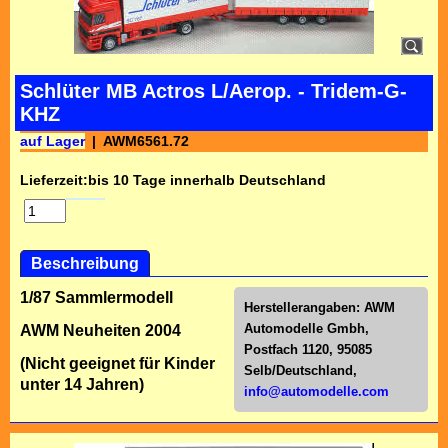
Schlüter MB Actros L/Aerop. - Tridem-G-
KHZ
auf Lager
AWM6561.72
Lieferzeit:
bis 10 Tage innerhalb Deutschland
Beschreibung
1/87 Sammlermodell
Herstellerangaben:
AWM
Automodelle Gmbh,
AWM Neuheiten 2004
Postfach 1120, 95085
(Nicht geeignet für Kinder
Selb/Deutschl
and,
unter 14 Jahren)
info@automodelle.com