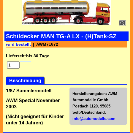
Schildecker MAN TG-A LX - (H)Tank-SZ
wird bestellt
AWM71672
Lieferzeit:
bis 30 Tage
Beschreibung
1/87 Sammlermodell
Herstellerangaben:
AWM
Automodelle Gmbh,
AWM Spezial November
Postfach 1120, 95085
2003
Selb/Deutschl
and,
(Nicht geeignet für Kinder
info@automodelle.com
unter 14 Jahren)