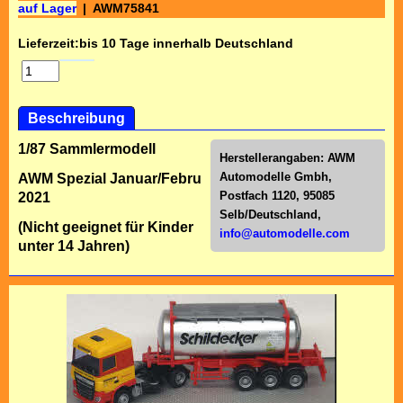
auf Lager
AWM75841
Lieferzeit:
bis 10 Tage innerhalb Deutschland
Beschreibung
1/87 Sammlermodell
Herstellerangaben:
AWM
Automodelle Gmbh,
AWM Spezial Januar/Februar
Postfach 1120, 95085
2021
Selb/Deutschl
and,
(Nicht geeignet für Kinder
info@automodelle.com
unter 14 Jahren)