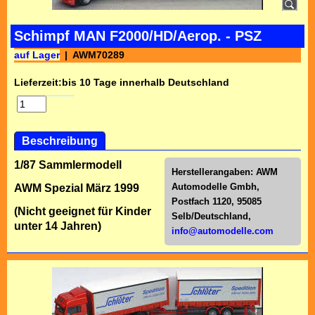
Schimpf MAN F2000/HD/Aerop. - PSZ
auf Lager
AWM70289
Lieferzeit:
bis 10 Tage innerhalb Deutschland
Beschreibung
1/87 Sammlermodell
Herstellerangaben:
AWM
Automodelle Gmbh,
AWM Spezial März 1999
Postfach 1120, 95085
(Nicht geeignet für Kinder
Selb/Deutschl
and,
unter 14 Jahren)
info@automodelle.com