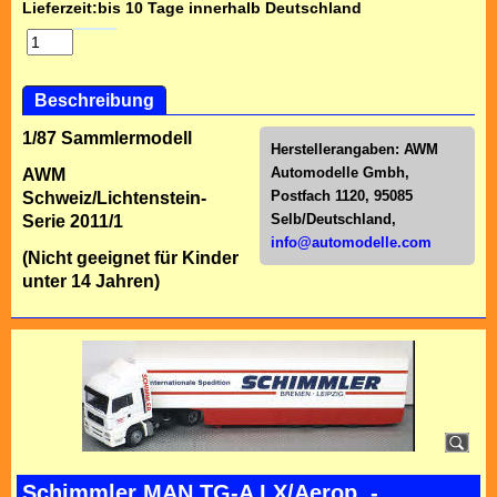
Lieferzeit:
bis 10 Tage innerhalb Deutschland
Beschreibung
1/87 Sammlermodell
Herstellerangaben:
AWM
Automodelle Gmbh,
AWM
Postfach 1120, 95085
Schweiz/Lichtenstein-
Selb/Deutschl
and,
Serie 2011/1
info@automodelle.com
(Nicht geeignet für Kinder
unter 14 Jahren)
Schimmler MAN TG-A LX/Aerop. -