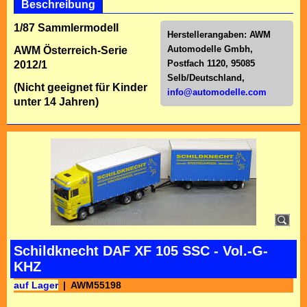
Beschreibung
1/87 Sammlermodell
Herstellerangaben:
AWM
Automodelle Gmbh,
AWM Österreich-Serie
Postfach 1120, 95085
2012/1
Selb/Deutschl
and,
(Nicht geeignet für Kinder
info@automodelle.com
unter 14 Jahren)
Schildknecht DAF XF 105 SSC - Vol.-G-
KHZ
auf Lager
AWM55198