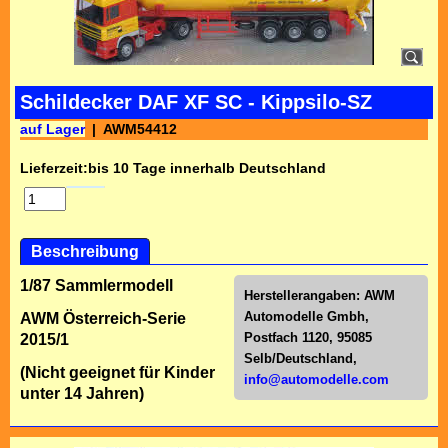
Schildecker DAF XF SC - Kippsilo-SZ
auf Lager
AWM54412
Lieferzeit:
bis 10 Tage innerhalb Deutschland
Beschreibung
1/87 Sammlermodell
Herstellerangaben:
AWM
Automodelle Gmbh,
AWM Österreich-Serie
Postfach 1120, 95085
2015/1
Selb/Deutschl
and,
(Nicht geeignet für Kinder
info@automodelle.com
unter 14 Jahren)