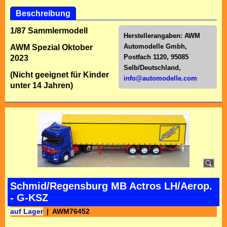
Beschreibung
1/87 Sammlermodell
Herstellerangaben:
AWM
Automodelle Gmbh,
AWM Spezial Oktober
Postfach 1120, 95085
2023
Selb/Deutschl
and,
(Nicht geeignet für Kinder
info@automodelle.com
unter 14 Jahren)
Schmid/Regensburg MB Actros LH/Aerop.
- G-KSZ
auf Lager
AWM76452