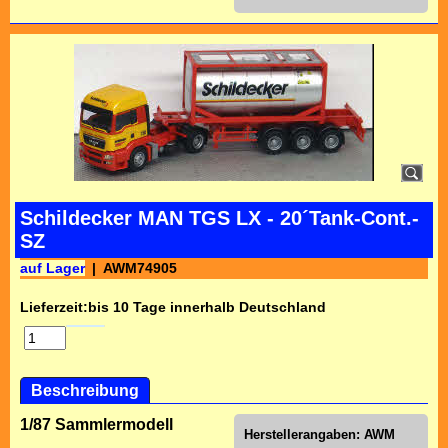
Schildecker MAN TGS LX - 20´Tank-Cont.-
SZ
auf Lager
AWM74905
Lieferzeit:
bis 10 Tage innerhalb Deutschland
Beschreibung
1/87 Sammlermodell
Herstellerangaben:
AWM