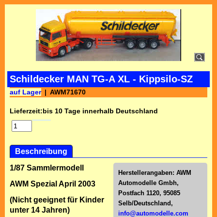
Schildecker MAN TG-A XL - Kippsilo-SZ
auf Lager
AWM71670
Lieferzeit:
bis 10 Tage innerhalb Deutschland
Beschreibung
1/87 Sammlermodell
Herstellerangaben:
AWM
Automodelle Gmbh,
AWM Spezial April 2003
Postfach 1120, 95085
(Nicht geeignet für Kinder
Selb/Deutschl
and,
unter 14 Jahren)
info@automodelle.com