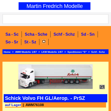
0
Martin Fredrich Modelle
Sa - Sc
Scha - Sche
Schf - Schz
Sd - Sn
So - Sr
St - Sz
Home
>
AWM Modelle 1/87
>
LKW Modelle 1/87
>
Speditionen "S"
>
Schf - Schz
Schick Volvo FH GL/Aerop. - PrSZ
auf Lager
AWM76108