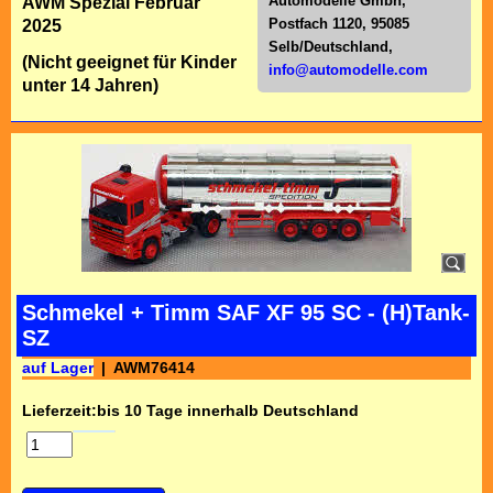
Automodelle Gmbh,
AWM Spezial Februar
Postfach 1120, 95085
2025
Selb/Deutschl
and,
(Nicht geeignet für Kinder
info@automodelle.com
unter 14 Jahren)
Schmekel + Timm SAF XF 95 SC - (H)Tank-
SZ
auf Lager
AWM76414
Lieferzeit:
bis 10 Tage innerhalb Deutschland