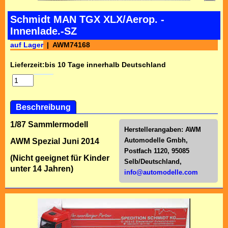
Schmidt MAN TGX XLX/Aerop. -
Innenlade.-SZ
auf Lager
AWM74168
Lieferzeit:
bis 10 Tage innerhalb Deutschland
Beschreibung
1/87 Sammlermodell
Herstellerangaben:
AWM
Automodelle Gmbh,
AWM Spezial Juni 2014
Postfach 1120, 95085
(Nicht geeignet für Kinder
Selb/Deutschl
and,
unter 14 Jahren)
info@automodelle.com