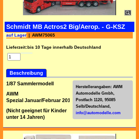
Schmidt MB Actros2 Big/Aerop. - G-KSZ
auf Lager
AWM75065
Lieferzeit:
bis 10 Tage innerhalb Deutschland
Beschreibung
1/87 Sammlermodell
Herstellerangaben:
AWM
Automodelle Gmbh,
AWM
Postfach 1120, 95085
Spezial Januar/Februar 2017
Selb/Deutschl
and,
(Nicht geeignet für Kinder
info@automodelle.com
unter 14 Jahren)