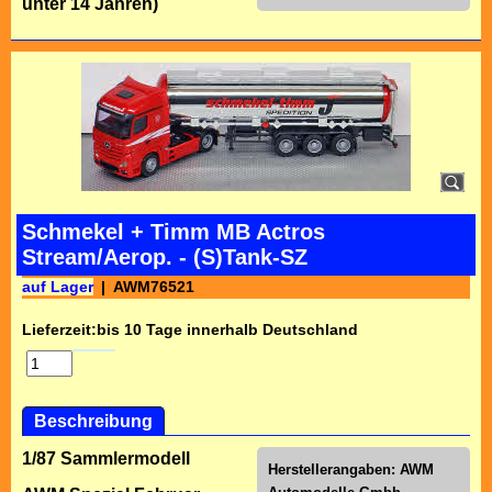
unter 14 Jahren)
Schmekel + Timm MB Actros
Stream/Aerop. - (S)Tank-SZ
auf Lager
AWM76521
Lieferzeit:
bis 10 Tage innerhalb Deutschland
Beschreibung
1/87 Sammlermodell
Herstellerangaben:
AWM