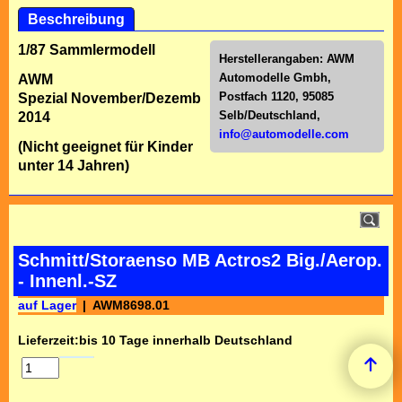
Beschreibung
1/87 Sammlermodell
Herstellerangaben:
AWM
Automodelle Gmbh,
AWM
Postfach 1120, 95085
Spezial November/Dezember
Selb/Deutschl
and,
2014
info@automodelle.com
(Nicht geeignet für Kinder
unter 14 Jahren)
Schmitt/Storaenso MB Actros2 Big./Aerop.
- Innenl.-SZ
auf Lager
AWM8698.01
Lieferzeit:
bis 10 Tage innerhalb Deutschland