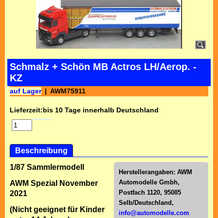
Schmalz + Schön MB Actros LH/Aerop. -
KZ
auf Lager
AWM75911
Lieferzeit:
bis 10 Tage innerhalb Deutschland
Beschreibung
1/87 Sammlermodell
Herstellerangaben:
AWM
Automodelle Gmbh,
AWM Spezial November
Postfach 1120, 95085
2021
Selb/Deutschl
and,
(Nicht geeignet für Kinder
info@automodelle.com