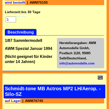
wird bestellt
AWM70155
Lieferzeit:
bis 30 Tage
Beschreibung
1/87 Sammlermodell
Herstellerangaben:
AWM
Automodelle Gmbh,
AWM Spezial Januar 1994
Postfach 1120, 95085
(Nicht geeignet für Kinder
Selb/Deutschl
and,
unter 14 Jahren)
info@automodelle.com
Schmidt-tone MB Actros MP2 LH/Aerop. -
Silo-SZ
auf Lager
AWM76745