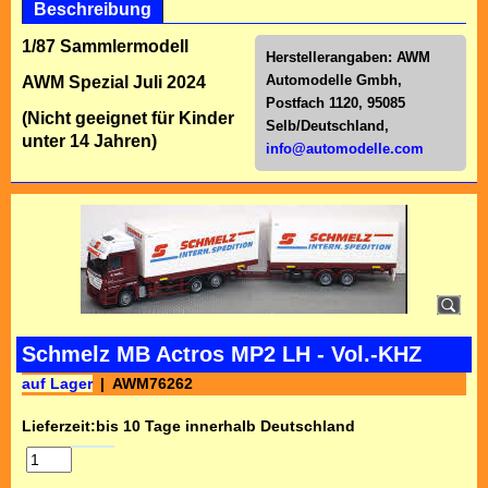
Beschreibung
1/87 Sammlermodell
Herstellerangaben:
AWM
Automodelle Gmbh,
AWM Spezial Juli 2024
Postfach 1120, 95085
(Nicht geeignet für Kinder
Selb/Deutschl
and,
unter 14 Jahren)
info@automodelle.com
Schmelz MB Actros MP2 LH - Vol.-KHZ
auf Lager
AWM76262
Lieferzeit:
bis 10 Tage innerhalb Deutschland