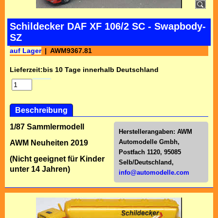
Schildecker DAF XF 106/2 SC - Swapbody-
SZ
auf Lager
AWM9367.81
Lieferzeit:
bis 10 Tage innerhalb Deutschland
Beschreibung
1/87 Sammlermodell
Herstellerangaben:
AWM
Automodelle Gmbh,
AWM Neuheiten 2019
Postfach 1120, 95085
(Nicht geeignet für Kinder
Selb/Deutschl
and,
unter 14 Jahren)
info@automodelle.com