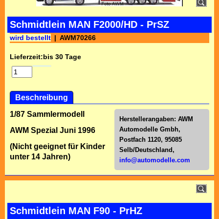
Schmidtlein MAN F2000/HD - PrSZ
wird bestellt
AWM70266
Lieferzeit:
bis 30 Tage
Beschreibung
1/87 Sammlermodell
Herstellerangaben:
AWM
Automodelle Gmbh,
AWM Spezial Juni 1996
Postfach 1120, 95085
(Nicht geeignet für Kinder
Selb/Deutschl
and,
unter 14 Jahren)
info@automodelle.com
Schmidtlein MAN F90 - PrHZ