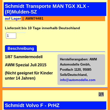
Schmidt Transporte MAN TGX XLX -
(R)Mulden-SZ
auf Lager
AWM74481
Lieferzeit:
bis 10 Tage innerhalb Deutschland
Beschreibung
1/87 Sammlermodell
Herstellerangaben:
AWM
Automodelle Gmbh,
AWM Spezial Juli 2015
Postfach 1120, 95085
(Nicht geeignet für Kinder
Selb/Deutschl
and,
unter 14 Jahren)
info@automodelle.com
Schmidt Volvo F - PrHZ