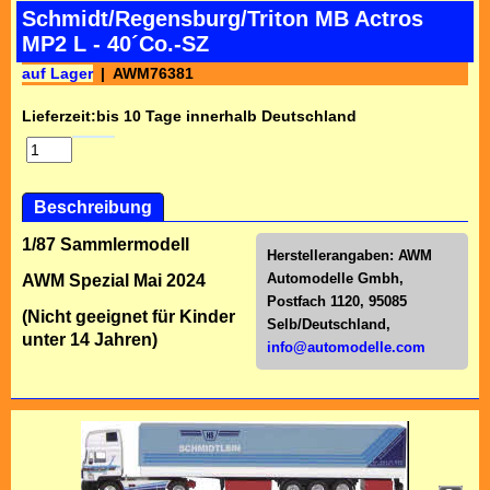
Schmidt/Regensburg/Triton MB Actros
MP2 L - 40´Co.-SZ
auf Lager
AWM76381
Lieferzeit:
bis 10 Tage innerhalb Deutschland
Beschreibung
1/87 Sammlermodell
Herstellerangaben:
AWM
Automodelle Gmbh,
AWM Spezial Mai 2024
Postfach 1120, 95085
(Nicht geeignet für Kinder
Selb/Deutschl
and,
unter 14 Jahren)
info@automodelle.com