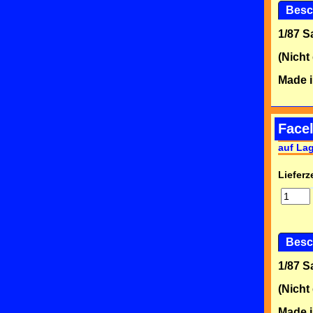
Besc
1/87 
(Nicht
Made i
Facel
auf La
Lieferze
Besc
1/87 
(Nicht
Made i