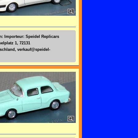
n: Importeur: Speidel Replicars
lplatz 1, 72131
tschland,
verkauf@speidel-