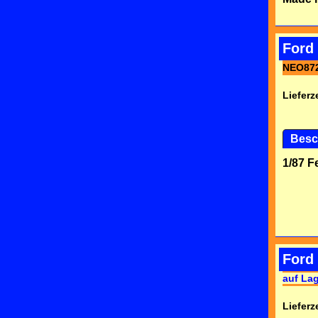
Ford 
NEO87
Lieferze
Besc
1/87 F
Ford 
auf La
Lieferze