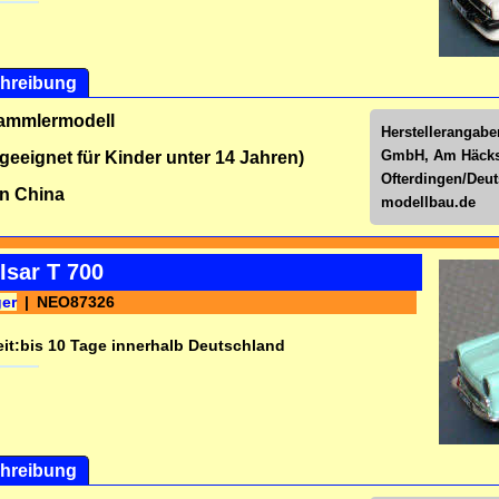
hreibung
Sammlermodell
Herstellerangabe
GmbH, Am Häckse
 geeignet für Kinder unter 14 Jahren)
Ofterdingen/Deu
n China
modellbau.de
Isar T 700
ger
NEO87326
it:
bis 10 Tage innerhalb Deutschland
hreibung