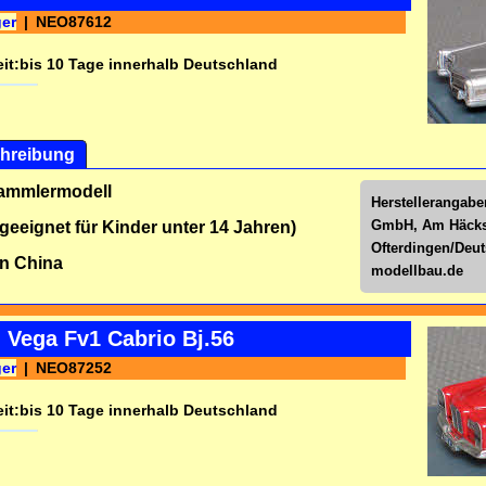
ger
NEO87612
it:
bis 10 Tage innerhalb Deutschland
hreibung
Sammlermodell
Herstellerangabe
GmbH, Am Häckse
 geeignet für Kinder unter 14 Jahren)
Ofterdingen/Deu
n China
modellbau.de
 Vega Fv1 Cabrio Bj.56
ger
NEO87252
it:
bis 10 Tage innerhalb Deutschland