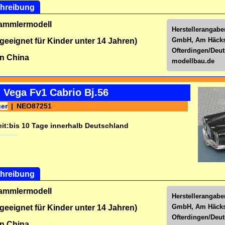
hreibung
Sammlermodell
Herstellerangabe
GmbH, Am Häckse
 geeignet für Kinder unter 14 Jahren)
Ofterdingen/Deu
n China
modellbau.de
 Vega Fv1 Cabrio Bj.56
ger
NEO87251
it:
bis 10 Tage innerhalb Deutschland
hreibung
Sammlermodell
Herstellerangabe
GmbH, Am Häckse
 geeignet für Kinder unter 14 Jahren)
Ofterdingen/Deu
n China