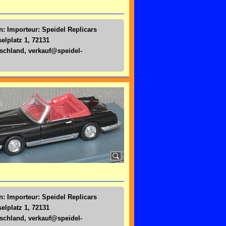
n: Importeur: Speidel Replicars
lplatz 1, 72131
tschland,
verkauf@speidel-
n: Importeur: Speidel Replicars
lplatz 1, 72131
tschland,
verkauf@speidel-