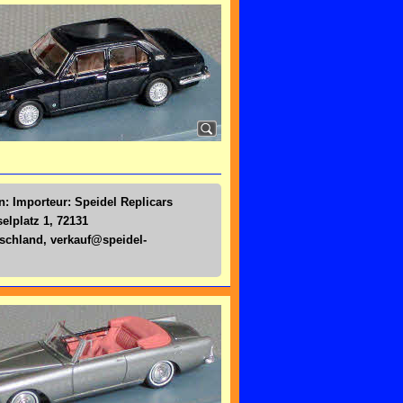
n: Importeur: Speidel Replicars
lplatz 1, 72131
tschland,
verkauf@speidel-