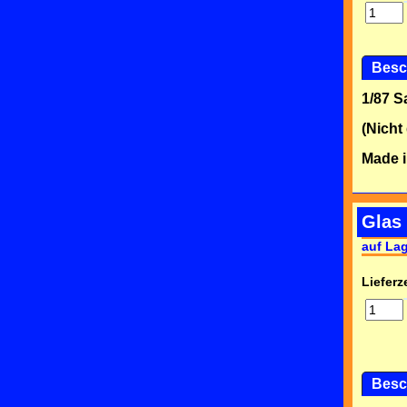
Besc
1/87 
(Nicht
Made i
Glas 
auf La
Lieferze
Besc