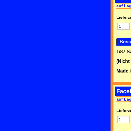
auf La
Lieferze
Besc
1/87 
(Nicht
Made i
Facel
auf La
Lieferze