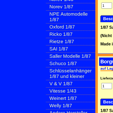
Norev 1/87
NPE Automodelle
Besc
1/87
Oxford 1/87
1/87 
Ricko 1/87
(Nicht
Rietze 1/87
Made i
SAI 1/87
Saller Modelle 1/87
Borg
Schuco 1/87
auf La
Schlüsselanhänger
1/87 und kleiner
Lieferze
V & V 1/87
Vitesse 1/43
Weinert 1/87
Besc
Welly 1/87
1/87 
Andere Hersteller