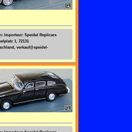
n: Importeur: Speidel Replicars
lplatz 1, 72131
tschland,
verkauf@speidel-