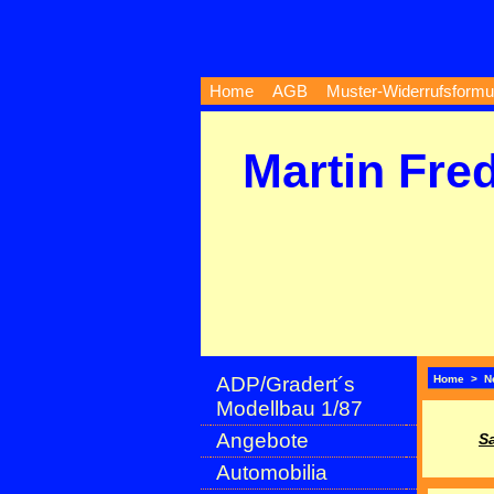
Home
AGB
Muster-Widerrufsformu
Martin Fre
ADP/Gradert´s
Home
>
N
Modellbau 1/87
Angebote
S
Automobilia