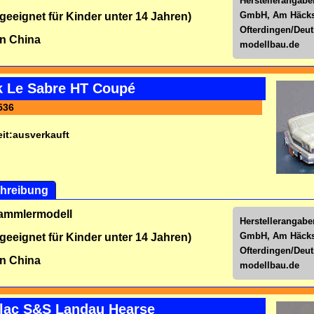
Herstellerangabe
GmbH, Am Häckse
 geeignet für Kinder unter 14 Jahren)
Ofterdingen/Deu
n China
modellbau.de
k Le Sabre HT Coupé
536
it:
ausverkauft
hreibung
Sammlermodell
Herstellerangabe
GmbH, Am Häckse
 geeignet für Kinder unter 14 Jahren)
Ofterdingen/Deu
n China
modellbau.de
llac S&S Landau Hearse