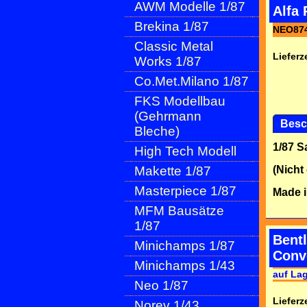
AWM Modelle 1/87
Alfa 
Brekina 1/87
NEO87
Classic Metal
Lieferze
Works 1/87
Co.Met.Milano 1/87
FKS Modellbau
(Gehrmann
Besc
Bleche)
1/87 
High Tech Modell
Makette 1/87
(Nicht
Masterpiece 1/87
Made i
MFM Bausätze
1/87
Bentl
Minichamps 1/87
Conve
Minichamps 1/43
auf La
Neo 1/87
Lieferze
Norev 1/43