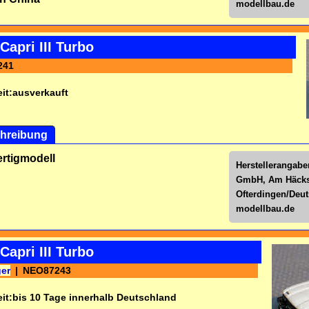
modellbau.de
Capri III Turbo
241
it:
ausverkauft
hreibung
ertigmodell
Herstellerangabe
GmbH, Am Häckse
Ofterdingen/Deu
modellbau.de
Capri III Turbo
ger
NEO87243
it:
bis 10 Tage innerhalb Deutschland