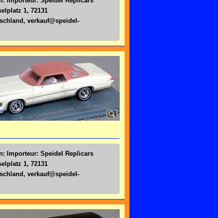
n: Importeur: Speidel Replicars
lplatz 1, 72131
tschland,
verkauf@speidel-
n: Importeur: Speidel Replicars
lplatz 1, 72131
tschland,
verkauf@speidel-