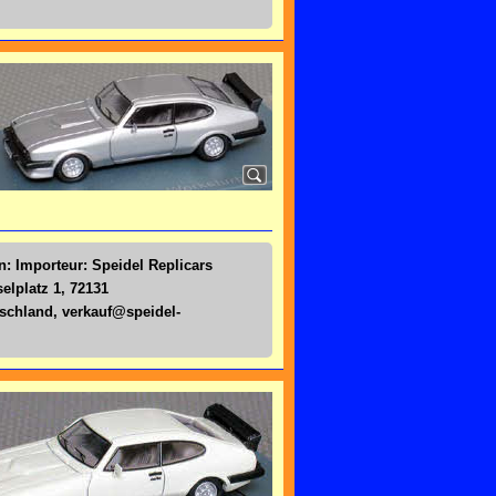
n: Importeur: Speidel Replicars
lplatz 1, 72131
tschland,
verkauf@speidel-