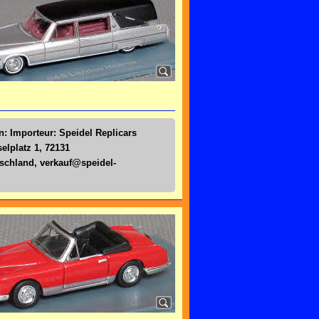
n: Importeur: Speidel Replicars
lplatz 1, 72131
tschland,
verkauf@speidel-