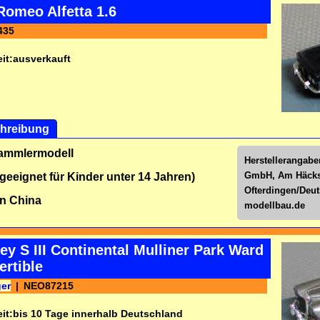
Romeo Alfetta 1.6
435
it:
ausverkauft
hreibung
Sammlermodell
Herstellerangabe
GmbH, Am Häckse
 geeignet für Kinder unter 14 Jahren)
Ofterdingen/Deu
n China
modellbau.de
ey S III Continental Mulliner Park Ward
rtible
ger
NEO87215
it:
bis 10 Tage innerhalb Deutschland