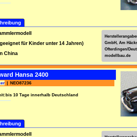
hreibung
Sammlermodell
Herstellerangabe
GmbH, Am Häckse
 geeignet für Kinder unter 14 Jahren)
Ofterdingen/Deu
n China
modellbau.de
ward Hansa 2400
ger
NEO87236
it:
bis 10 Tage innerhalb Deutschland
hreibung
Sammlermodell