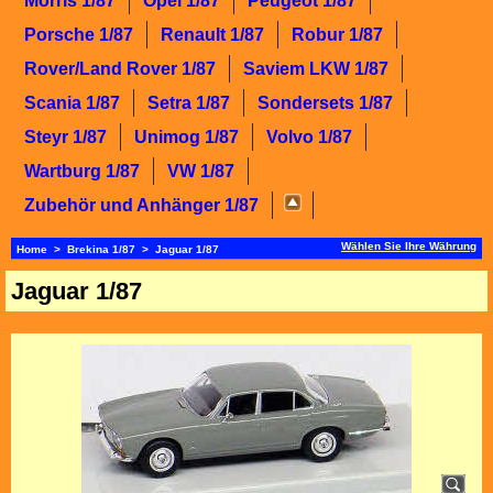
Morris 1/87
Opel 1/87
Peugeot 1/87
Porsche 1/87
Renault 1/87
Robur 1/87
Rover/Land Rover 1/87
Saviem LKW 1/87
Scania 1/87
Setra 1/87
Sondersets 1/87
Steyr 1/87
Unimog 1/87
Volvo 1/87
Wartburg 1/87
VW 1/87
Zubehör und Anhänger 1/87
Wählen Sie Ihre Währung
Home
>
Brekina 1/87
>
Jaguar 1/87
Jaguar 1/87