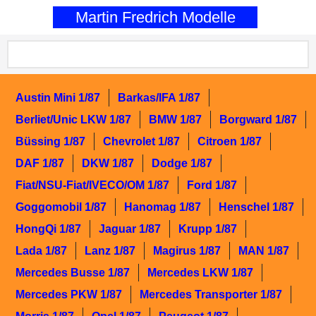
0
Martin Fredrich Modelle
Austin Mini 1/87
Barkas/IFA 1/87
Berliet/Unic LKW 1/87
BMW 1/87
Borgward 1/87
Büssing 1/87
Chevrolet 1/87
Citroen 1/87
DAF 1/87
DKW 1/87
Dodge 1/87
Fiat/NSU-Fiat/IVECO/OM 1/87
Ford 1/87
Goggomobil 1/87
Hanomag 1/87
Henschel 1/87
HongQi 1/87
Jaguar 1/87
Krupp 1/87
Lada 1/87
Lanz 1/87
Magirus 1/87
MAN 1/87
Mercedes Busse 1/87
Mercedes LKW 1/87
Mercedes PKW 1/87
Mercedes Transporter 1/87