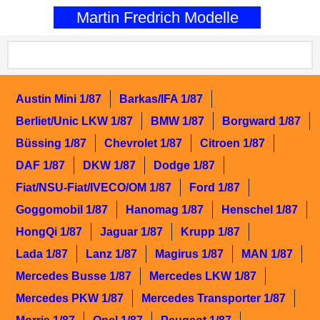
0
Martin Fredrich Modelle
Austin Mini 1/87
Barkas/IFA 1/87
Berliet/Unic LKW 1/87
BMW 1/87
Borgward 1/87
Büssing 1/87
Chevrolet 1/87
Citroen 1/87
DAF 1/87
DKW 1/87
Dodge 1/87
Fiat/NSU-Fiat/IVECO/OM 1/87
Ford 1/87
Goggomobil 1/87
Hanomag 1/87
Henschel 1/87
HongQi 1/87
Jaguar 1/87
Krupp 1/87
Lada 1/87
Lanz 1/87
Magirus 1/87
MAN 1/87
Mercedes Busse 1/87
Mercedes LKW 1/87
Mercedes PKW 1/87
Mercedes Transporter 1/87