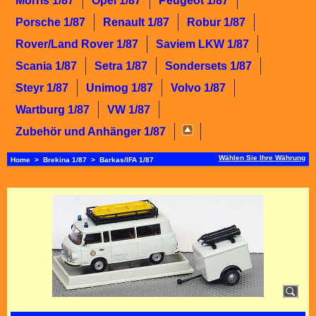
Morris 1/87
Opel 1/87
Peugeot 1/87
Porsche 1/87
Renault 1/87
Robur 1/87
Rover/Land Rover 1/87
Saviem LKW 1/87
Scania 1/87
Setra 1/87
Sondersets 1/87
Steyr 1/87
Unimog 1/87
Volvo 1/87
Wartburg 1/87
VW 1/87
Zubehör und Anhänger 1/87
Wählen Sie Ihre Währung
Home
>
Brekina 1/87
>
Barkas/IFA 1/87