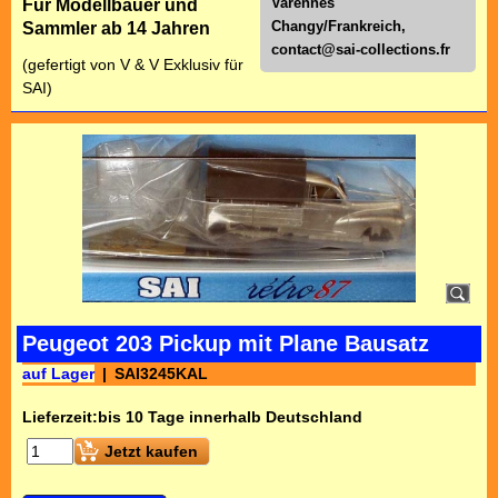
Varennes
Für Modellbauer und
Changy/Frankreich,
Sammler ab 14 Jahren
contact@sai-collections.fr
(gefertigt von V & V Exklusiv für
SAI)
Peugeot 203 Pickup mit Plane Bausatz
auf Lager
SAI3245KAL
Lieferzeit:
bis 10 Tage innerhalb Deutschland
Jetzt kaufen