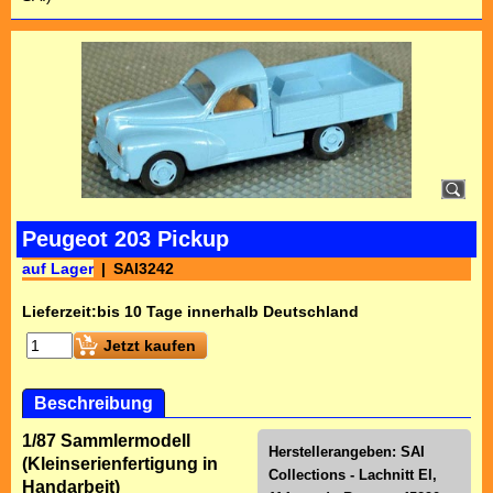
Peugeot 203 Pickup
auf Lager
SAI3242
Lieferzeit:
bis 10 Tage innerhalb Deutschland
Jetzt kaufen
Beschreibung
1/87 Sammlermodell
Herstellerangeben: SAI
(Kleinserienfertigung in
Collections - Lachnitt El,
Handarbeit)