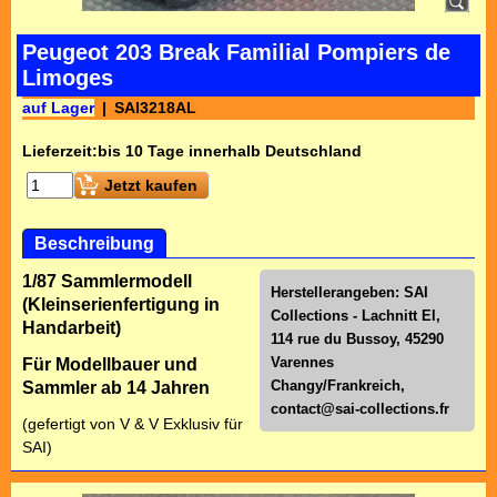
Peugeot 203 Break Familial Pompiers de
Limoges
auf Lager
SAI3218AL
Lieferzeit:
bis 10 Tage innerhalb Deutschland
Jetzt kaufen
Beschreibung
1/87 Sammlermodell
Herstellerangeben: SAI
(Kleinserienfertigung in
Collections - Lachnitt El,
Handarbeit)
114 rue du Bussoy, 45290
Varennes
Für Modellbauer und
Changy/Frankreich,
Sammler ab 14 Jahren
contact@sai-collections.fr
(gefertigt von V & V Exklusiv für
SAI)