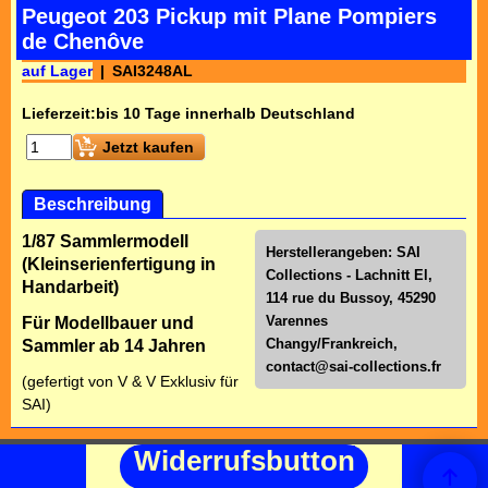
Peugeot 203 Pickup mit Plane Pompiers
de Chenôve
auf Lager
SAI3248AL
Lieferzeit:
bis 10 Tage innerhalb Deutschland
Jetzt kaufen
Beschreibung
1/87 Sammlermodell
Herstellerangeben: SAI
(Kleinserienfertigung in
Collections - Lachnitt El,
Handarbeit)
114 rue du Bussoy, 45290
Varennes
Für Modellbauer und
Changy/Frankreich,
Sammler ab 14 Jahren
contact@sai-collections.fr
(gefertigt von V & V Exklusiv für
SAI)
Widerrufsbutton