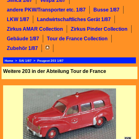
Simca 1/87
Vespa 1/87
andere PKW/Transporter etc. 1/87
Busse 1/87
LKW 1/87
Landwirtschaftliches Gerät 1/87
Zirkus AMAR Collection
Zirkus Pinder Collection
Gebäude 1/87
Tour de France Collection
Zubehör 1/87
Home
>
SAI 1/87
>
Peugeot 203 1/87
Weitere 203 in der Abteilung Tour de France