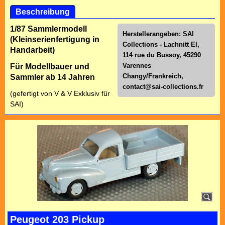
Beschreibung
1/87 Sammlermodell
Herstellerangeben: SAI
(Kleinserienfertigung in
Collections - Lachnitt El,
Handarbeit)
114 rue du Bussoy, 45290
Varennes
Für Modellbauer und
Changy/Frankreich,
Sammler ab 14 Jahren
contact@sai-collections.fr
(gefertigt von V & V Exklusiv für
SAI)
Peugeot 203 Pickup