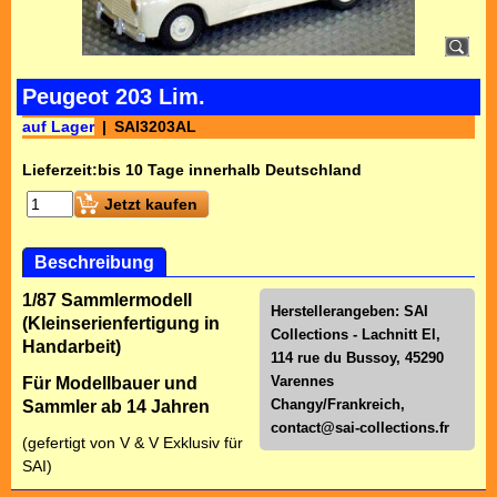
Peugeot 203 Lim.
auf Lager
SAI3203AL
Lieferzeit:
bis 10 Tage innerhalb Deutschland
Jetzt kaufen
Beschreibung
1/87 Sammlermodell
Herstellerangeben: SAI
(Kleinserienfertigung in
Collections - Lachnitt El,
Handarbeit)
114 rue du Bussoy, 45290
Varennes
Für Modellbauer und
Changy/Frankreich,
Sammler ab 14 Jahren
contact@sai-collections.fr
(gefertigt von V & V Exklusiv für
SAI)