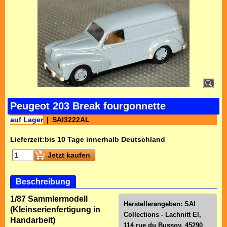
Peugeot 203 Break fourgonnette
auf Lager
SAI3222AL
Lieferzeit:
bis 10 Tage innerhalb Deutschland
Jetzt kaufen
Beschreibung
1/87 Sammlermodell
Herstellerangeben: SAI
(Kleinserienfertigung in
Collections - Lachnitt El,
Handarbeit)
114 rue du Bussoy, 45290