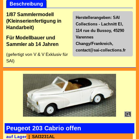
Beschreibung
1/87 Sammlermodell
Herstellerangeben: SAI
(Kleinserienfertigung in
Collections - Lachnitt El,
Handarbeit)
114 rue du Bussoy, 45290
Varennes
Für Modellbauer und
Changy/Frankreich,
Sammler ab 14 Jahren
contact@sai-collections.fr
(gefertigt von V & V Exklusiv für
SAI)
Peugeot 203 Cabrio offen
auf Lager
SAI3231AL