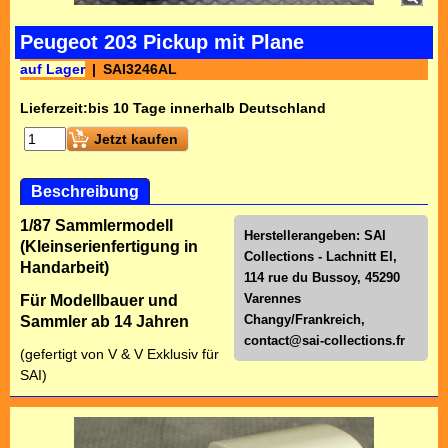
Peugeot 203 Pickup mit Plane
auf Lager
SAI3246AL
Lieferzeit:
bis 10 Tage innerhalb Deutschland
Jetzt kaufen
Beschreibung
1/87 Sammlermodell
Herstellerangeben: SAI
(Kleinserienfertigung in
Collections - Lachnitt El,
Handarbeit)
114 rue du Bussoy, 45290
Varennes
Für Modellbauer und
Changy/Frankreich,
Sammler ab 14 Jahren
contact@sai-collections.fr
(gefertigt von V & V Exklusiv für
SAI)