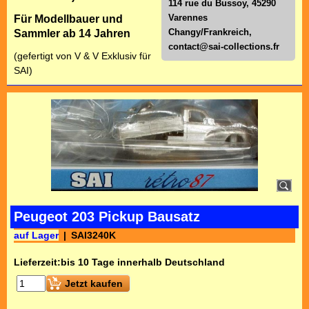
114 rue du Bussoy, 45290
Varennes
Für Modellbauer und
Changy/Frankreich,
Sammler ab 14 Jahren
contact@sai-collections.fr
(gefertigt von V & V Exklusiv für
SAI)
Peugeot 203 Pickup Bausatz
auf Lager
SAI3240K
Lieferzeit:
bis 10 Tage innerhalb Deutschland
Jetzt kaufen