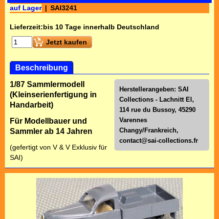
auf Lager
SAI3241
Lieferzeit:
bis 10 Tage innerhalb Deutschland
Jetzt kaufen
Beschreibung
1/87 Sammlermodell
Herstellerangeben: SAI
(Kleinserienfertigung in
Collections - Lachnitt El,
Handarbeit)
114 rue du Bussoy, 45290
Varennes
Für Modellbauer und
Changy/Frankreich,
Sammler ab 14 Jahren
contact@sai-collections.fr
(gefertigt von V & V Exklusiv für
SAI)