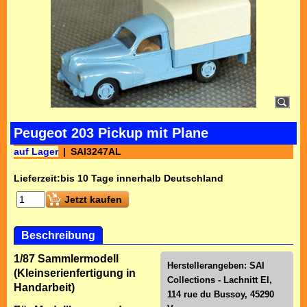
Peugeot 203 Pickup mit Plane
auf Lager
SAI3247AL
Lieferzeit:
bis 10 Tage innerhalb Deutschland
Jetzt kaufen
Beschreibung
1/87 Sammlermodell
Herstellerangeben: SAI
(Kleinserienfertigung in
Collections - Lachnitt El,
Handarbeit)
114 rue du Bussoy, 45290