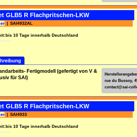
iet GLB5 R Flachpritschen-LKW
ger
SAI4932AL
it:
bis 10 Tage innerhalb Deutschland
hreibung
andarbeits- Fertigmodell (gefertigt von V &
Herstellerangeben
usiv für SAI)
rue du Bussoy, 4
contact@sai-colle
iet GLB5 R Flachpritschen-LKW
ger
SAI4933
it:
bis 10 Tage innerhalb Deutschland