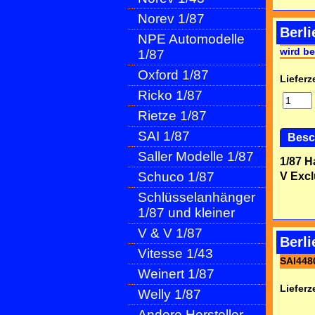
Norev 1/87
Berli
NPE Automodelle
wird be
1/87
Oxford 1/87
Lieferze
Ricko 1/87
Rietze 1/87
SAI 1/87
Besc
Saller Modelle 1/87
1/87 H
Schuco 1/87
V Excl
Schlüsselanhänger
1/87 und kleiner
V & V 1/87
Berl
Vitesse 1/43
SAI448
Weinert 1/87
Lieferze
Welly 1/87
Andere Hersteller