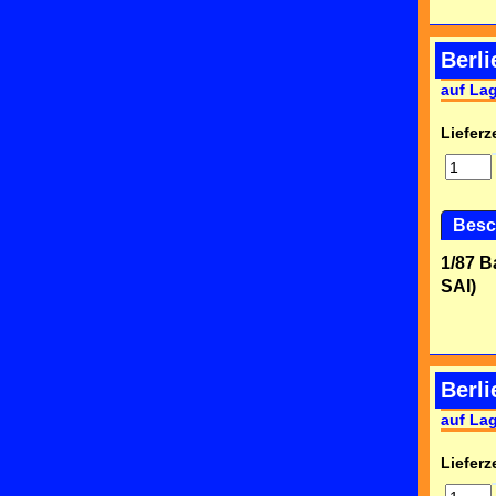
Berl
auf La
Lieferze
Besc
1/87 B
SAI)
Berl
auf La
Lieferze