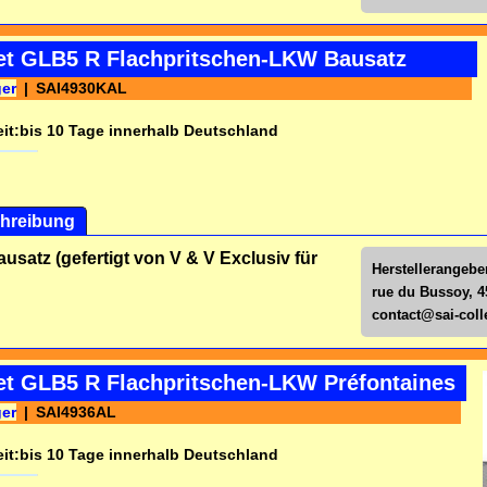
iet GLB5 R Flachpritschen-LKW Bausatz
ger
SAI4930KAL
it:
bis 10 Tage innerhalb Deutschland
hreibung
ausatz (gefertigt von V & V Exclusiv für
Herstellerangeben
rue du Bussoy, 4
contact@sai-colle
iet GLB5 R Flachpritschen-LKW Préfontaines
ger
SAI4936AL
it:
bis 10 Tage innerhalb Deutschland