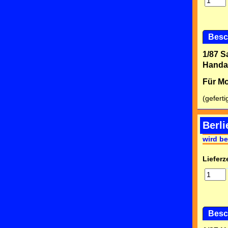
Besc
1/87 S
Handar
Für Mo
(geferti
Berl
wird be
Lieferze
Besc