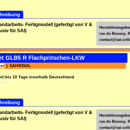
hreibung
andarbeits- Fertigmodell (gefertigt von V &
Herstellerangeben
usiv für SAI)
rue du Bussoy, 4
contact@sai-colle
iet GLB5 R Flachpritschen-LKW
ger
SAI4935AL
it:
bis 10 Tage innerhalb Deutschland
hreibung
andarbeits- Fertigmodell (gefertigt von V &
Herstellerangeben
usiv für SAI)
rue du Bussoy, 4
contact@sai-colle