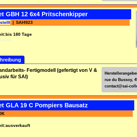
et GBH 12 6x4 Pritschenkipper
stellt
SAI4923
it:
bis 180 Tage
hreibung
andarbeits- Fertigmodell (gefertigt von V &
Herstellerangeben
usiv für SAI)
rue du Bussoy, 4
contact@sai-colle
iet GLA 19 C Pompiers Bausatz
0K
it:
ausverkauft