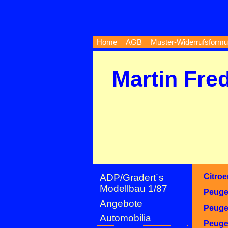
Home
AGB
Muster-Widerrufsformu
Martin Fre
ADP/Gradert´s
Citroe
Modellbau 1/87
Peuge
Angebote
Peuge
Automobilia
Peuge