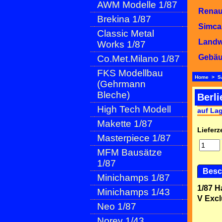
AWM Modelle 1/87
Renaul
Brekina 1/87
Simca
Classic Metal
Landwi
Works 1/87
Gebäu
Co.Met.Milano 1/87
FKS Modellbau
Home
>
S
(Gehrmann
Bleche)
Berli
High Tech Modell
auf La
Makette 1/87
Lieferze
Masterpiece 1/87
MFM Bausätze
1/87
Besc
Minichamps 1/87
1/87 H
Minichamps 1/43
V Excl
Neo 1/87
Norev 1/43