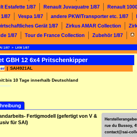
t Estafette 1/87
Renault Juvaquatre 1/87
Renault 1000
 1/87
Vespa 1/87
andere PKW/Transporter etc. 1/87
rtschaftliches Gerät 1/87
Zirkus AMAR Collection
Zir
de 1/87
Tour de France Collection
Zubehör 1/87
AI 1/87
>
LKW 1/87
et GBH 12 6x4 Pritschenkipper
ger
SAI4921AL
it:
bis 10 Tage innerhalb Deutschland
hreibung
andarbeits- Fertigmodell (gefertigt von V &
Herstellerangeben
usiv für SAI)
rue du Bussoy, 4
contact@sai-colle