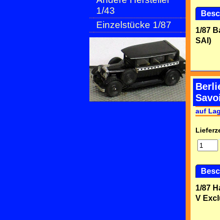
1/43
Besc
Einzelstücke 1/87
1/87 B
SAI)
Berl
Savo
auf La
Lieferze
Besc
1/87 H
V Excl