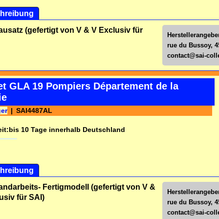
hreibung
ausatz (gefertigt von V & V Exclusiv für
Herstellerangeben
rue du Bussoy, 4
contact@sai-colle
iet GLA 19 Pompiers Département de la
ie
ger
SAI4487AL
it:
bis 10 Tage innerhalb Deutschland
hreibung
andarbeits- Fertigmodell (gefertigt von V &
Herstellerangeben
usiv für SAI)
rue du Bussoy, 4
contact@sai-colle