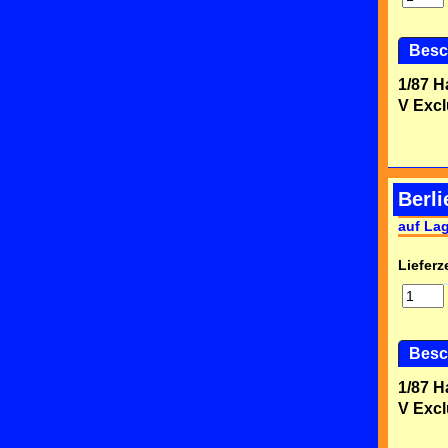
Besc
1/87 H
V Excl
Berl
auf La
Lieferze
Besc
1/87 H
V Excl