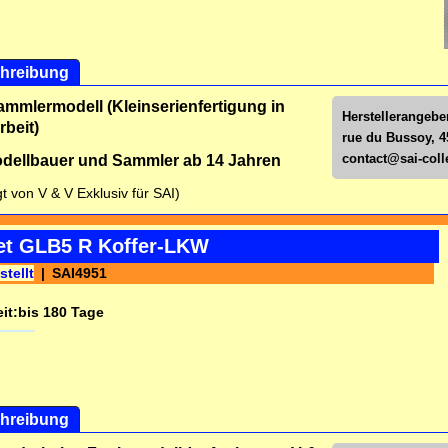
hreibung
ammlermodell (Kleinserienfertigung in
Herstellerangeben
beit)
rue du Bussoy, 4
contact@sai-colle
dellbauer und Sammler ab 14 Jahren
gt von V & V Exklusiv für SAI)
iet GLB5 R Koffer-LKW
stellt
SAI4951
it:
bis 180 Tage
hreibung