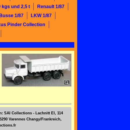
 kgs und 2,5 t
Renault 1/87
Busse 1/87
LKW 1/87
kus Pinder Collection
: SAI Collections - Lachnitt El, 114
5290 Varennes Changy/Frankreich,
ctions.fr