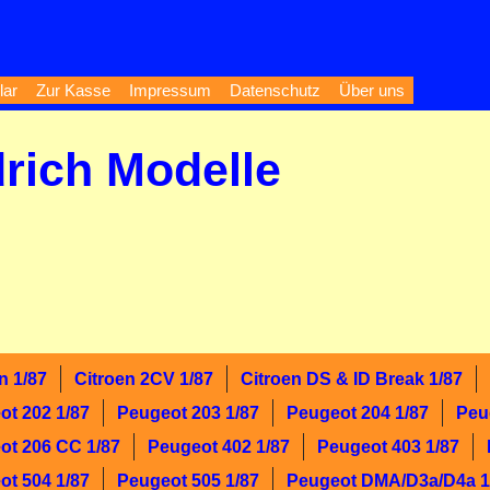
lar
Zur Kasse
Impressum
Datenschutz
Über uns
drich Modelle
n 1/87
Citroen 2CV 1/87
Citroen DS & ID Break 1/87
ot 202 1/87
Peugeot 203 1/87
Peugeot 204 1/87
Peu
ot 206 CC 1/87
Peugeot 402 1/87
Peugeot 403 1/87
ot 504 1/87
Peugeot 505 1/87
Peugeot DMA/D3a/D4a 1