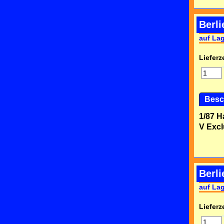
Berl
auf La
Lieferze
Besc
1/87 H
V Excl
Berl
auf La
Lieferze