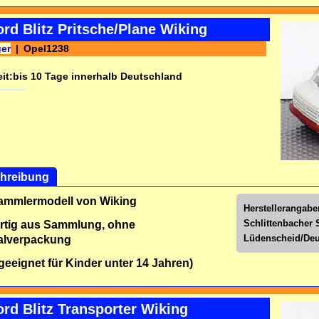
rd Blitz Pritsche/Plane Wiking
ger
Opel1238
it:
bis 10 Tage innerhalb Deutschland
hreibung
Sammlermodell von Wiking
Herstellerangab
Schlittenbacher S
rtig aus Sammlung, ohne
Lüdenscheid/Deu
alverpackung
 geeignet für Kinder unter 14 Jahren)
rd Blitz Transporter Wiking