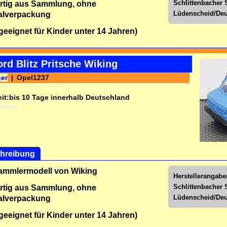
Schlittenbacher S
rtig aus Sammlung, ohne
Lüdenscheid/Deu
alverpackung
 geeignet für Kinder unter 14 Jahren)
rd Blitz Pritsche Wiking
ger
Opel1237
it:
bis 10 Tage innerhalb Deutschland
hreibung
Sammlermodell von Wiking
Herstellerangab
Schlittenbacher S
rtig aus Sammlung, ohne
Lüdenscheid/Deu
alverpackung
 geeignet für Kinder unter 14 Jahren)