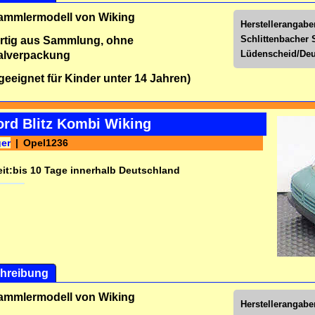
Sammlermodell von Wiking
Herstellerangab
Schlittenbacher S
rtig aus Sammlung, ohne
Lüdenscheid/Deu
alverpackung
 geeignet für Kinder unter 14 Jahren)
ord Blitz Kombi Wiking
ger
Opel1236
it:
bis 10 Tage innerhalb Deutschland
hreibung
Sammlermodell von Wiking
Herstellerangab