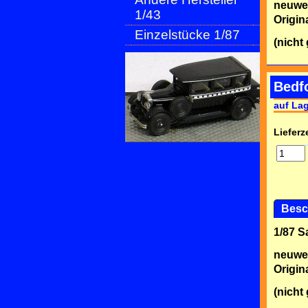
neuwe
1/43
Origin
Einzelstücke 1/87
(nicht
Bedfo
auf La
Lieferze
Besc
1/87 
neuwe
Origin
(nicht