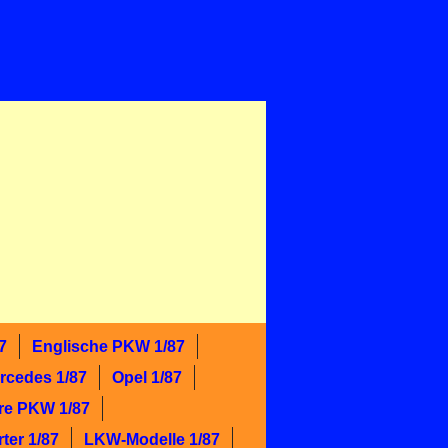
7
Englische PKW 1/87
rcedes 1/87
Opel 1/87
re PKW 1/87
ter 1/87
LKW-Modelle 1/87