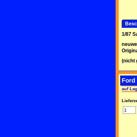
Besc
1/87 S
neuwer
Origin
(nicht
Ford 
auf La
Lieferze