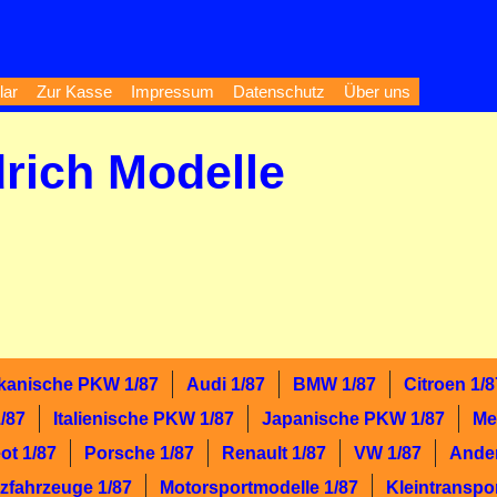
lar
Zur Kasse
Impressum
Datenschutz
Über uns
drich Modelle
kanische PKW 1/87
Audi 1/87
BMW 1/87
Citroen 1/8
/87
Italienische PKW 1/87
Japanische PKW 1/87
Me
ot 1/87
Porsche 1/87
Renault 1/87
VW 1/87
Ande
zfahrzeuge 1/87
Motorsportmodelle 1/87
Kleintranspor