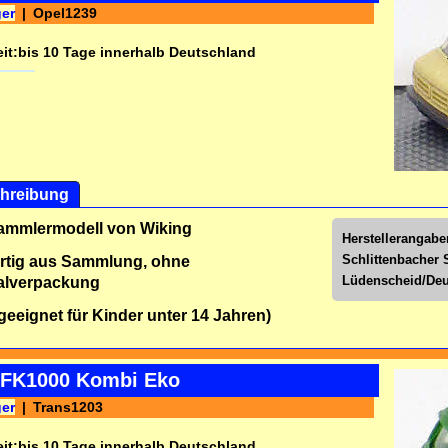
ger
Opel1239
it:
bis 10 Tage innerhalb Deutschland
hreibung
Sammlermodell von Wiking
Herstellerangab
Schlittenbacher S
rtig aus Sammlung, ohne
Lüdenscheid/Deu
alverpackung
 geeignet für Kinder unter 14 Jahren)
 FK1000 Kombi Eko
ger
Trans1203
it:
bis 10 Tage innerhalb Deutschland