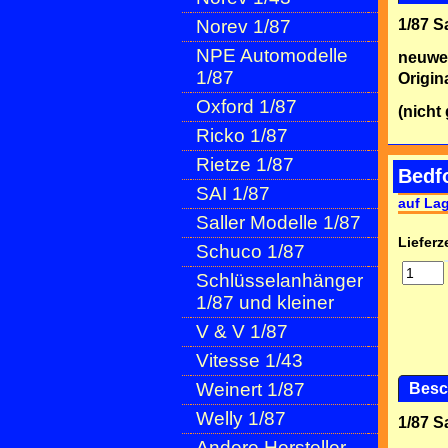
Norev 1/87
1/87 
NPE Automodelle
neuwe
1/87
Origin
Oxford 1/87
(nicht
Ricko 1/87
Rietze 1/87
Bedf
SAI 1/87
auf La
Saller Modelle 1/87
Lieferze
Schuco 1/87
Schlüsselanhänger
1/87 und kleiner
V & V 1/87
Vitesse 1/43
Weinert 1/87
Besc
Welly 1/87
1/87 
Andere Hersteller