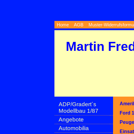
Home
AGB
Muster-Widerrufsformu
Martin Fre
ADP/Gradert´s
Ameri
Modellbau 1/87
Ford 1
Angebote
Peuge
Automobilia
Einsat