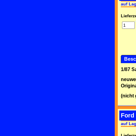
auf La
Lieferze
Besc
1/87 
neuwe
Origin
(nicht
Ford
auf La
Lieferze