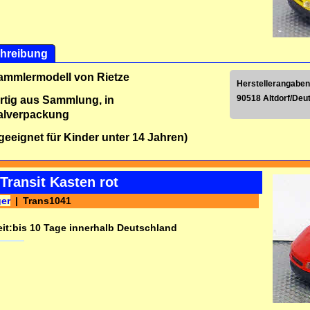
hreibung
ammlermodell von Rietze
Herstellerangaben
90518 Altdorf/Deu
tig aus Sammlung, in
alverpackung
 geeignet für Kinder unter 14 Jahren)
Transit Kasten rot
ger
Trans1041
it:
bis 10 Tage innerhalb Deutschland