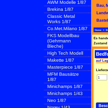
AWM Modelle 1/87
Bau, 
Brekina 1/87
Landwi
Classic Metal
Bastel
Works 1/87
Co.Met.Milano 1/87
Home
>
E
FKS Modellbau
Es hande
(Gehrmann
Zustand 
Bleche)
High Tech Modell
Bedf
Makette 1/87
auf La
Masterpiece 1/87
Lieferze
MFM Bausätze
1/87
Minichamps 1/87
Minichamps 1/43
Neo 1/87
Besc
Norev 1/43