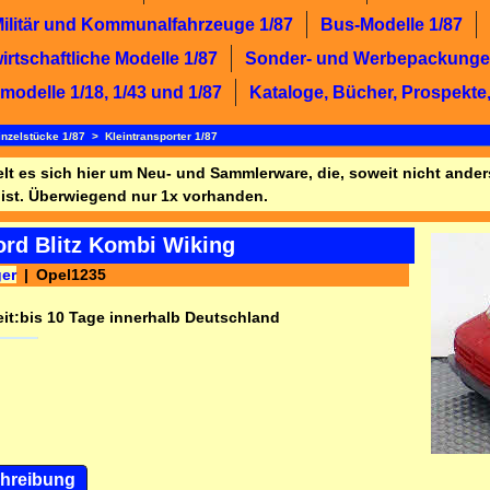
Militär und Kommunalfahrzeuge 1/87
Bus-Modelle 1/87
rtschaftliche Modelle 1/87
Sonder- und Werbepackunge
modelle 1/18, 1/43 und 1/87
Kataloge, Bücher, Prospekte,
inzelstücke 1/87
>
Kleintransporter 1/87
lt es sich hier um Neu- und Sammlerware, die, soweit nicht and
ist. Überwiegend nur 1x vorhanden.
ord Blitz Kombi Wiking
ger
Opel1235
it:
bis 10 Tage innerhalb Deutschland
hreibung