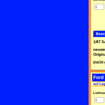
Besc
1/87 
neuwe
Origin
(nicht
Ford
auf La
Lieferze