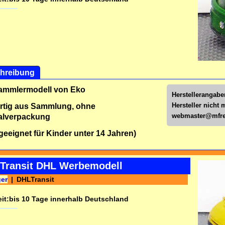
hreibung
Sammlermodell von Eko
Herstellerangabe
Hersteller nicht 
rtig aus Sammlung, ohne
webmaster@mfre
alverpackung
 geeignet für Kinder unter 14 Jahren)
 Transit DHL Werbemodell
ger
DHLTransit
it:
bis 10 Tage innerhalb Deutschland