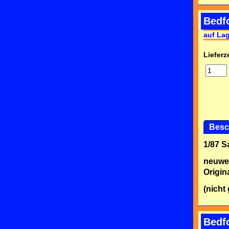
Bedfo
auf La
Lieferze
Besc
1/87 
neuwe
Origin
(nicht
Bedfo