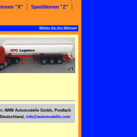
tionen "X"
Speditionen "Z"
Wählen Sie Ihre Währung
en:
AWM Automodelle Gmbh, Postfach
/Deutschl
and,
info@automodelle.com