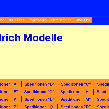
lar
Zur Kasse
Impressum
Datenschutz
Über uns
drich Modelle
tionen "A"
Speditionen "B"
Speditionen "C"
Spedi
tionen "F"
Speditionen "G"
Speditionen "H"
Spedit
tionen "K"
Speditionen "L"
Speditionen "M"
Spedit
tionen "P"
Speditionen "Q"
Speditionen "R"
Spedit