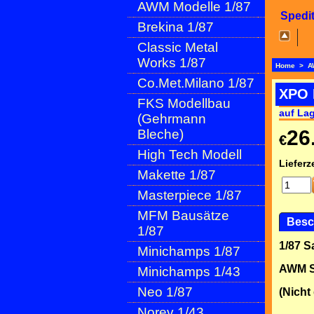
AWM Modelle 1/87
Spedi
Brekina 1/87
Classic Metal
Works 1/87
Home
>
A
Co.Met.Milano 1/87
XPO 
FKS Modellbau
auf La
(Gehrmann
26
Bleche)
€
High Tech Modell
Lieferze
Makette 1/87
Masterpiece 1/87
MFM Bausätze
Besc
1/87
1/87 
Minichamps 1/87
AWM S
Minichamps 1/43
Neo 1/87
(Nicht
Norev 1/43