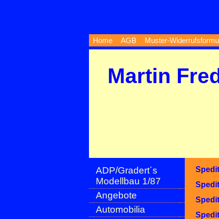
Home
AGB
Muster-Widerrufsformu
Martin Fre
ADP/Gradert´s
Spedi
Modellbau 1/87
Spedi
Angebote
Spedi
Automobilia
Spedi