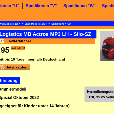
tionen "U"
Speditionen "V"
Speditionen "W"
Spedi
WM Modelle 1/87
>
LKW Modelle 1/87
>
Speditionen "X"
Logistics MB Actros MP3 LH - Silo-SZ
ger
AWM76077AL
.95
(inkl. MwSt)
it:
bis 10 Tage innerhalb Deutschland
Jetzt kaufen
hreibung
Sammlermodell
Herstellerangab
1120, 95085 Selb
pezial Oktober 2022
 geeignet für Kinder unter 14 Jahren)