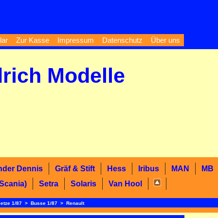
lar
Zur Kasse
Impressum
Datenschutz
Über uns
drich Modelle
nder Dennis
Gräf & Stift
Hess
Iribus
MAN
MB
 (Scania)
Setra
Solaris
Van Hool
ietze 1/87
>
Busse 1/87
>
Renault