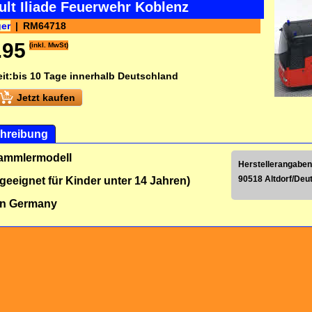
ult Iliade Feuerwehr Koblenz
ger
RM64718
.95
(inkl. MwSt)
it:
bis 10 Tage innerhalb Deutschland
Jetzt kaufen
hreibung
Sammlermodell
Herstellerangaben
90518 Altdorf/Deu
 geeignet für Kinder unter 14 Jahren)
in Germany