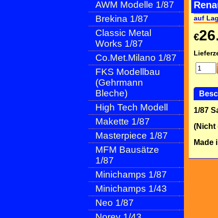
AWM Modelle 1/87
Rena
Brekina 1/87
auf La
26
Classic Metal
€
Works 1/87
Lieferze
Co.Met.Milano 1/87
FKS Modellbau
(Gehrmann
Bleche)
Besc
High Tech Modell
1/87 
Makette 1/87
(Nicht
Masterpiece 1/87
Made 
MFM Bausätze
1/87
Minichamps 1/87
Minichamps 1/43
Neo 1/87
Norev 1/43