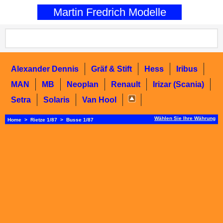
0
Martin Fredrich Modelle
Alexander Dennis
Gräf & Stift
Hess
Iribus
MAN
MB
Neoplan
Renault
Irizar (Scania)
Setra
Solaris
Van Hool
Wählen Sie Ihre Währung
Home
>
Rietze 1/87
>
Busse 1/87