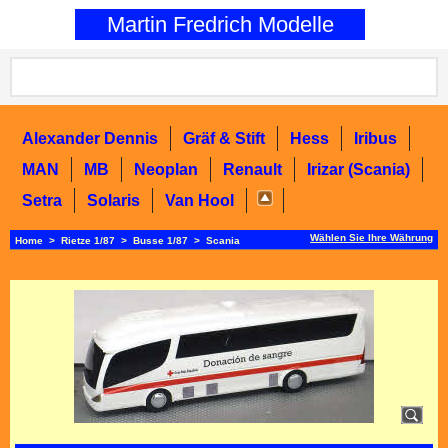
0
Martin Fredrich Modelle
Alexander Dennis
Gräf & Stift
Hess
Iribus
MAN
MB
Neoplan
Renault
Irizar (Scania)
Setra
Solaris
Van Hool
Wählen Sie Ihre Währung
Home
>
Rietze 1/87
>
Busse 1/87
>
Scania