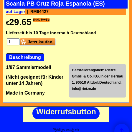
Scania PB Cruz Roja Espanola (ES)
auf Lager
RM64427
29.65
(inkl. MwSt)
€
Lieferzeit:
bis 10 Tage innerhalb Deutschland
Jetzt kaufen
Beschreibung
1/87 Sammlermodell
Herstellerangaben: Rietze
GmbH & Co. KG, In der Hernau
(Nicht geeignet für Kinder
1, 90518 Altdorf/Deutschland,
unter 14 Jahren)
info@rietze.de
Made in Germany
Widerrufsbutton
WebShop erstellt mit